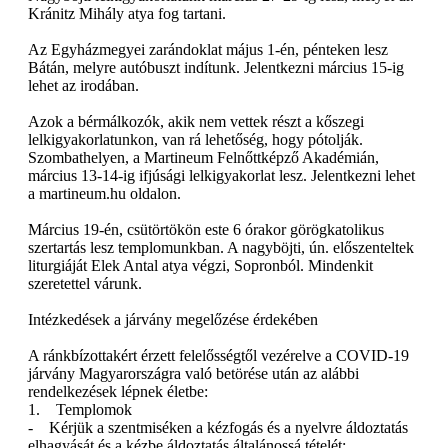
Kránitz Mihály atya fog tartani.
Az Egyházmegyei zarándoklat május 1-én, pénteken lesz
Bátán, melyre autóbuszt indítunk. Jelentkezni március 15-ig
lehet az irodában.
Azok a bérmálkozók, akik nem vettek részt a kőszegi
lelkigyakorlatunkon, van rá lehetőség, hogy pótolják.
Szombathelyen, a Martineum Felnőttképző Akadémián,
március 13-14-ig ifjúsági lelkigyakorlat lesz. Jelentkezni lehet
a martineum.hu oldalon.
Március 19-én, csütörtökön este 6 órakor görögkatolikus
szertartás lesz templomunkban. A nagyböjti, ún. előszenteltek
liturgiáját Elek Antal atya végzi, Sopronból. Mindenkit
szeretettel várunk.
Intézkedések a járvány megelőzése érdekében
A ránkbízottakért érzett felelősségtől vezérelve a COVID-19
járvány Magyarországra való betörése után az alábbi
rendelkezések lépnek életbe:
1. Templomok
- Kérjük a szentmiséken a kézfogás és a nyelvre áldoztatás
elhagyását és a kézbe áldoztatás általánossá tételét;