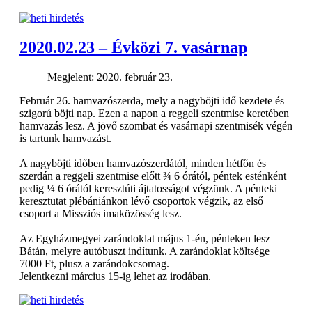
2020.02.23 – Évközi 7. vasárnap
Megjelent: 2020. február 23.
Február 26. hamvazószerda, mely a nagyböjti idő kezdete és
szigorú böjti nap. Ezen a napon a reggeli szentmise keretében
hamvazás lesz. A jövő szombat és vasárnapi szentmisék végén
is tartunk hamvazást.
A nagyböjti időben hamvazószerdától, minden hétfőn és
szerdán a reggeli szentmise előtt ¾ 6 órától, péntek esténként
pedig ¼ 6 órától keresztúti ájtatosságot végzünk. A pénteki
keresztutat plébániánkon lévő csoportok végzik, az első
csoport a Missziós imaközösség lesz.
Az Egyházmegyei zarándoklat május 1-én, pénteken lesz
Bátán, melyre autóbuszt indítunk. A zarándoklat költsége
7000 Ft, plusz a zarándokcsomag.
Jelentkezni március 15-ig lehet az irodában.