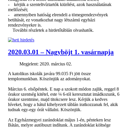
- kérjük a szenteltvíztartók kiürítést, azok használatának
mellőzését;
- amennyiben hatóság elrendeli a tömegrendezvények
betiltását, ez vonatkozhat nagy létszámú egyházi
rendezvényekre is.
További részletek a hirdetőtáblán olvashatók.
2020.03.01 – Nagyböjt 1. vasárnapja
Megjelent: 2020. március 02.
A katolikus iskolák javára 99.035 Ft jött össze
templomunkban. Köszönjük az adományokat.
Március 6. elsőpéntek. E nap a szokott módon zajlik, reggel 8
órakor szentség kitétel, este ¼ 6-tól keresztutat imádkozunk, 6
órakor szentmise, majd titokcsere lesz. Kérjük a kedves
híveket, hogy a hátul kihelyezett táblán iratkozzanak fel, akik
tudnak egy-egy órát vállalni. Köszönjük.
Az Egyházmegyei zarándoklat május 1-én, pénteken lesz
Bátán, melyre autóbuszt indítunk. A zarándoklat költsége