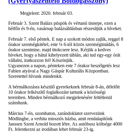
(Gyertyaszentelő Boldogasszony)
Megjelent: 2020. február 03.
Február 3. Szent Balázs püspök és vértanú ünnepe, ezen a
hétfőn és 9-én, vasárnap balázsáldásban részesítjük a híveket.
Február 7. első péntek. E nap a szokott módon zajlik, reggel 8
órakor szentségkitétel, este ¼ 6-tól közös szentségimádás, 6
órakor szentmise, majd titokcsere lesz. Kérjük a kedves
híveket, hogy a hátul kihelyezett táblán, aki tud egy-egy órát
vállalni, iratkozzon fel! Köszönjük.
Ugyanezen a napon, pénteken este 7 órakor beszélgetés lesz
Fabien atyával a Nagy Gáspár Kulturális Központban.
Szeretettel hívunk mindenkit.
A bérmálkozásra készülő gyerekeknek február 8-án, délelőtt
10 órakor felkészítő foglalkozást tartunk a közösségi
teremben. Minden bérmálkozó megjelenésére feltétlenül
számítunk.
Március 7-én, szombaton, zarándoklatot szervezünk
Mödlingbe, a verbita missziós házba, amit rendalapítónk
Janssen Szent Arnold hozott létre. Az autóbusz költsége 4000
Ft. Jelentkezni az irodában lehet február 23-ig.