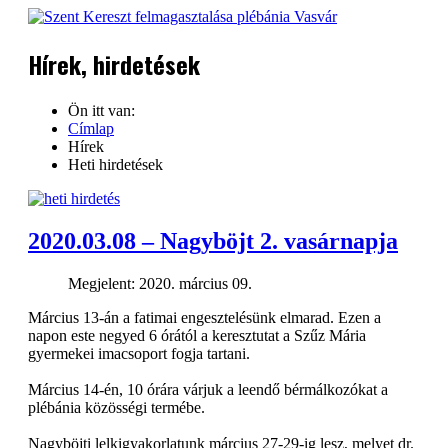
Kezdőlap
Plébánia
Hírek, hirdetések
Hírek
Közösségek
Lelkiség
Ön itt van:
Képgaléria
Címlap
Kapcsolat
Hírek
Heti hirdetések
2020.03.08 – Nagyböjt 2. vasárnapja
Megjelent: 2020. március 09.
Március 13-án a fatimai engesztelésünk elmarad. Ezen a
napon este negyed 6 órától a keresztutat a Szűz Mária
gyermekei imacsoport fogja tartani.
Március 14-én, 10 órára várjuk a leendő bérmálkozókat a
plébánia közösségi termébe.
Nagyböjti lelkigyakorlatunk március 27-29-ig lesz, melyet dr.