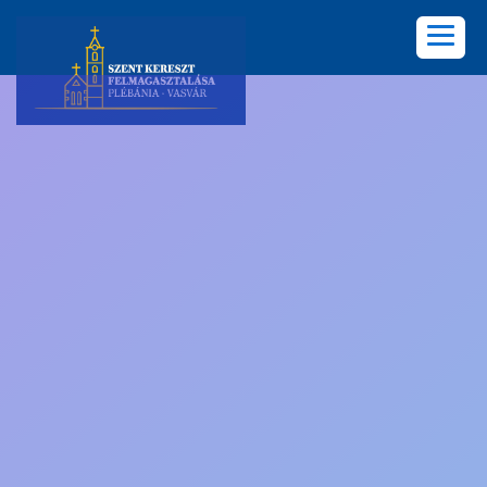
KEZDŐLAP
PLÉBÁNIA
HÍREK
KÖZÖSSÉGEK
LELKISÉG
KÉPGALÉRIA
KAPCSOLAT