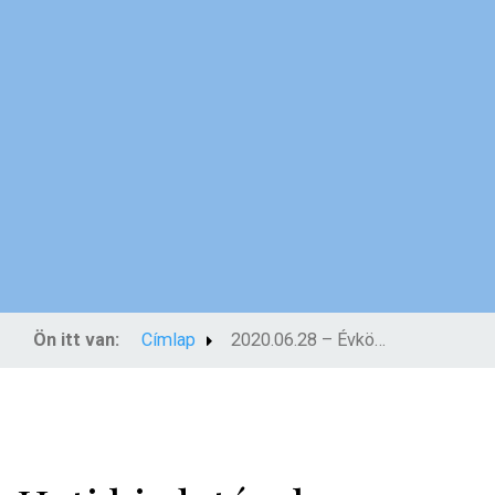
Ön itt van:
Címlap
2020.06.28 – Évközi 13. vasárnap