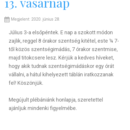
13. vasárnap
Megjelent: 2020. június 28.
Július 3-a elsőpéntek. E nap a szokott módon
zajlik, reggel 8 órakor szentség kitétel, este ¼ 7-
től közös szentségimádás, 7 órakor szentmise,
majd titokcsere lesz. Kérjük a kedves híveket,
hogy akik tudnak szentségimádáskor egy órát
vállalni, a hátul kihelyezett táblán iratkozzanak
fel! Köszönjük.
Megújult plébániánk honlapja, szeretettel
ajánljuk mindenki figyelmébe.
Budapesten, a
Szent Arnold Lelkigyakorlatos Ház