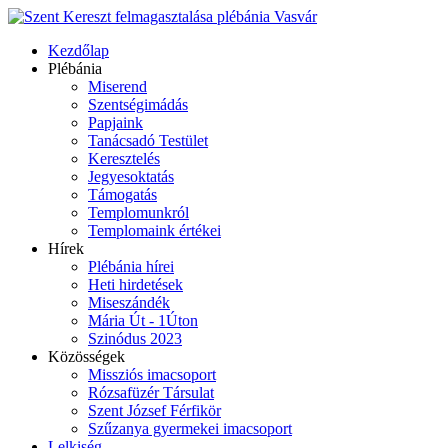
Kezdőlap
Plébánia
Miserend
Szentségimádás
Papjaink
Tanácsadó Testület
Keresztelés
Jegyesoktatás
Támogatás
Templomunkról
Templomaink értékei
Hírek
Plébánia hírei
Heti hirdetések
Miseszándék
Mária Út - 1Úton
Szinódus 2023
Közösségek
Missziós imacsoport
Rózsafüzér Társulat
Szent József Férfikör
Szűzanya gyermekei imacsoport
Lelkiség