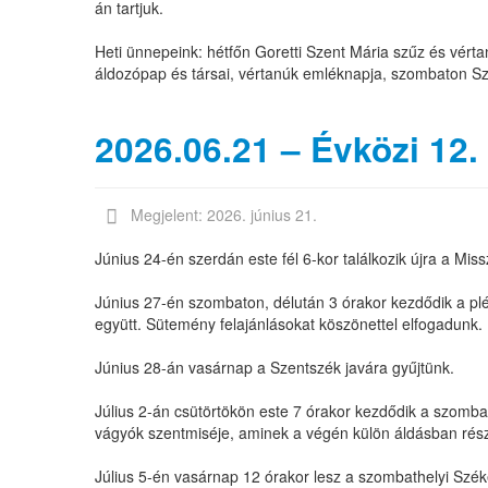
án tartjuk.
Heti ünnepeink: hétfőn Goretti Szent Mária szűz és vér
áldozópap és társai, vértanúk emléknapja, szombaton 
2026.06.21 – Évközi 12.
Megjelent: 2026. június 21.
Június 24-én szerdán este fél 6-kor találkozik újra a Mi
Június 27-én szombaton, délután 3 órakor kezdődik a pléb
együtt. Sütemény felajánlásokat köszönettel elfogadunk.
Június 28-án vasárnap a Szentszék javára gyűjtünk.
Július 2-án csütörtökön este 7 órakor kezdődik a szom
vágyók szentmiséje, aminek a végén külön áldásban rés
Július 5-én vasárnap 12 órakor lesz a szombathelyi Szé