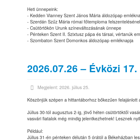
Heti ünnepeink:
- Kedden Vianney Szent János Mária áldozópap emlékn
- Szerdán Szűz Mária római főtemploma felszentelésén
- Csütörtökön Urunk színeváltozásának ünnepe
- Pénteken Szent II. Szixtusz pápa és társai, vértanúk e
- Szombaton Szent Domonkos áldozópap emléknapja
2026.07.26 – Évközi 17.
Megjelent: 2026. július 25.
Köszönjük szépen a hittantáborhoz bőkezűen felajánlott
Július 30-tól augusztus 2-ig, jövő héten csütörtöktől v
vasvári fiatalok még mindig jelentkezhetnek! Lesznek ny
Például:
Július 31-én pénteken délután 5 órától a Békeházban le