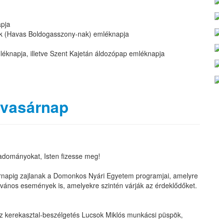
apja
ek (Havas Boldogasszony-nak) emléknapja
mléknapja, illetve Szent Kajetán áldozópap emléknapja
 vasárnap
 adományokat, Isten fizesse meg!
asárnapig zajlanak a Domonkos Nyári Egyetem programjai, amelyre
ilvános események is, amelyekre szintén várják az érdeklődőket.
sz kerekasztal-beszélgetés Lucsok Miklós munkácsi püspök,