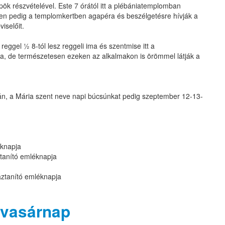
k részvételével. Este 7 órától itt a plébániatemplomban
en pedig a templomkertben agapéra és beszélgetésre hívják a
iselőit.
ggel ½ 8-tól lesz reggeli ima és szentmise itt a
, de természetesen ezeken az alkalmakon is örömmel látják a
n, a Mária szent neve napi búcsúnkat pedig szeptember 12-13-
éknapja
tanító emléknapja
áztanító emléknapja
 vasárnap