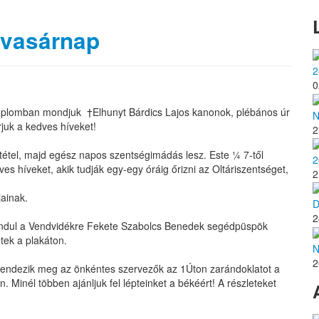
 vasárnap
2
0
emplomban mondjuk †Elhunyt Bárdics Lajos kanonok, plébános úr
N
rjuk a kedves híveket!
2
tétel, majd egész napos szentségimádás lesz. Este ¼ 7-től
2
s híveket, akik tudják egy-egy óráig őrizni az Oltáriszentséget,
2
jainak.
D
2
 indul a Vendvidékre Fekete Szabolcs Benedek segédpüspök
tek a plakáton.
N
2
rendezik meg az önkéntes szervezők az 1Úton zarándoklatot a
Minél többen ajánljuk fel lépteinket a békéért! A részleteket