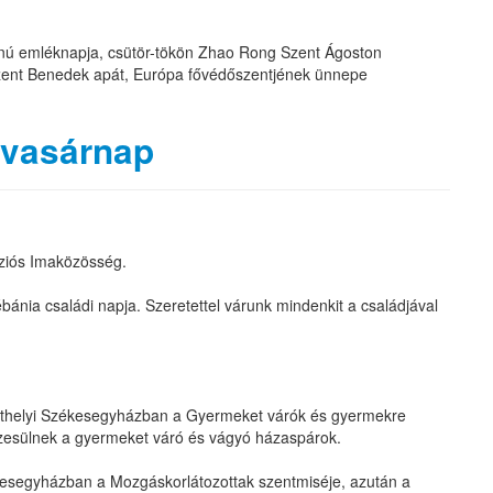
tanú emléknapja, csütör-tökön Zhao Rong Szent Ágoston
Szent Benedek apát, Európa fővédőszentjének ünnepe
 vasárnap
ssziós Imaközösség.
ánia családi napja. Szeretettel várunk mindenkit a családjával
bathelyi Székesegyházban a Gyermeket várók és gyermekre
zesülnek a gyermeket váró és vágyó házaspárok.
kesegyházban a Mozgáskorlátozottak szentmiséje, azután a