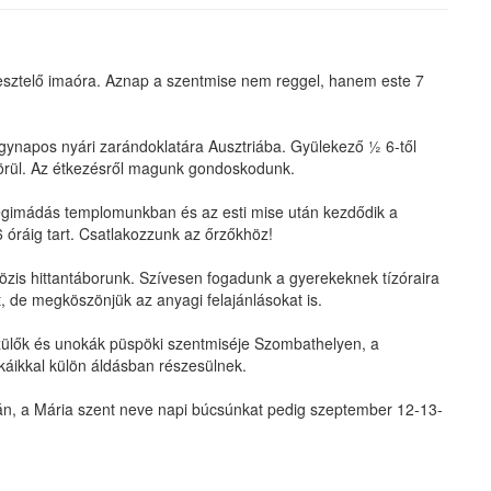
gesztelő imaóra. Aznap a szentmise nem reggel, hanem este 7
egynapos nyári zarándoklatára Ausztriába. Gyülekező ½ 6-től
körül. Az étkezésről magunk gondoskodunk.
ségimádás templomunkban és az esti mise után kezdődik a
óráig tart. Csatlakozzunk az őrzőkhöz!
apközis hittantáborunk. Szívesen fogadunk a gyerekeknek tízóraira
 de megköszönjük az anyagi felajánlásokat is.
zülők és unokák püspöki szentmiséje Szombathelyen, a
áikkal külön áldásban részesülnek.
n, a Mária szent neve napi búcsúnkat pedig szeptember 12-13-