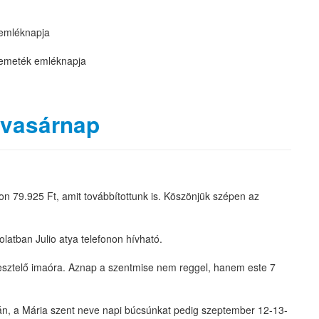
emléknapja
remeték emléknapja
 vasárnap
on 79.925 Ft, amit továbbítottunk is. Köszönjük szépen az
olatban Julio atya telefonon hívható.
gesztelő imaóra. Aznap a szentmise nem reggel, hanem este 7
n, a Mária szent neve napi búcsúnkat pedig szeptember 12-13-