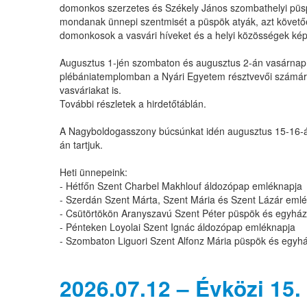
domonkos szerzetes és Székely János szombathelyi püspö
mondanak ünnepi szentmisét a püspök atyák, azt követő
domonkosok a vasvári híveket és a helyi közösségek képv
Augusztus 1-jén szombaton és augusztus 2-án vasárnap re
plébániatemplomban a Nyári Egyetem résztvevői számára
vasváriakat is.
További részletek a hirdetőtáblán.
A Nagyboldogasszony búcsúnkat idén augusztus 15-16-á
án tartjuk.
Heti ünnepeink:
- Hétfőn Szent Charbel Makhlouf áldozópap emléknapja
- Szerdán Szent Márta, Szent Mária és Szent Lázár eml
- Csütörtökön Aranyszavú Szent Péter püspök és egyház
- Pénteken Loyolai Szent Ignác áldozópap emléknapja
- Szombaton Liguori Szent Alfonz Mária püspök és egyh
2026.07.12 – Évközi 15.