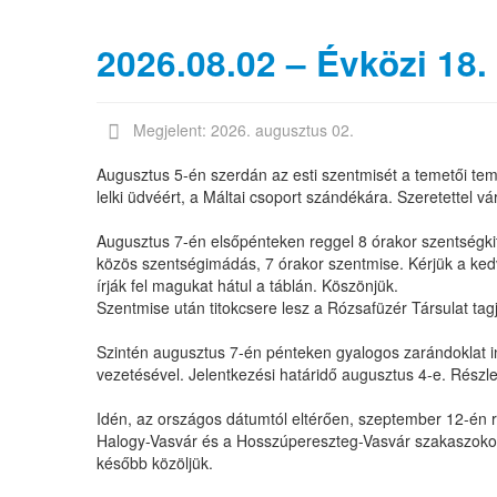
2026.08.02 – Évközi 18.
Megjelent: 2026. augusztus 02.
Augusztus 5-én szerdán az esti szentmisét a temetői t
lelki üdvéért, a Máltai csoport szándékára. Szeretettel vá
Augusztus 7-én elsőpénteken reggel 8 órakor szentségki
közös szentségimádás, 7 órakor szentmise. Kérjük a kedve
írják fel magukat hátul a táblán. Köszönjük.
Szentmise után titokcsere lesz a Rózsafüzér Társulat tag
Szintén augusztus 7-én pénteken gyalogos zarándoklat
vezetésével. Jelentkezési határidő augusztus 4-e. Részle
Idén, az országos dátumtól eltérően, szeptember 12-én 
Halogy-Vasvár és a Hosszúpereszteg-Vasvár szakaszokon. 
később közöljük.