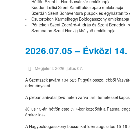
- Hétfőn Szent II. Henrik császár emléknapja
- Kedden Lellisi Szent Kamill áldozópap emléknapja
- Szerdán Szent Bonaventura püspök és egyháztanító 
- Csütörtökön Kármelhegyi Boldogasszony emléknapja
- Pénteken Szent Zoerárd-András és Szent Benedek, 
- Szombaton Szent Hedvig királynő emléknapja.
2026.07.05 – Évközi 14.
Megjelent: 2026. július 07.
A Szentszék javára 134.525 Ft gyűlt össze, ebből Vasvár
adományokat.
A plébániahivatal jövő héten zárva tart, temetéssel kapcs
Július 13-án hétfőn este ¼ 7-kor kezdődik a Fatimai en
órakor lesz.
A Nagyboldogasszony búcsúnkat idén augusztus 15-16-á