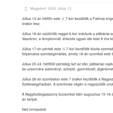
Megjelent: 2026. július 13.
Július 13-án hétfőn este ¼ 7-kor kezdődik a Fatimai en
órakor lesz.
Július 16-án csütörtök reggel 6-kor indulunk a plébánia 
Vasváron, a templomnál, érkezés ugyan-ide este 8 óra 
Július 17-én péntek este ¼ 7-kor kezdődik közös szent
folyamatos szentségimádás, amely 18-án szombat este 6 
Július 20-24. hétfőtől péntekig tart az idei, plébániai n
és uzsonnára süteményt, szörpöt, gyümölcsöt, jégkrémet,
Július 26-án szombaton este 7 órakor kezdődik a Nagys
Székesegyházban. A szentmise végén a nagyszülők unok
A Nagyboldogasszony búcsúnkat idén augusztus 15-16-á
án tartjuk.
Heti ünnepeink: