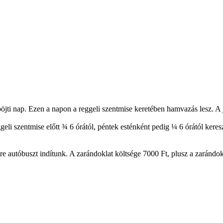
öjti nap. Ezen a napon a reggeli szentmise keretében hamvazás lesz. A
li szentmise előtt ¾ 6 órától, péntek esténként pedig ¼ 6 órától keresz
e autóbuszt indítunk. A zarándoklat költsége 7000 Ft, plusz a zaránd