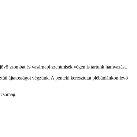
 jövő szombat és vasárnapi szentmisék végén is tartunk hamvazást.
túti ájtatosságot végzünk. A pénteki keresztutat plébániánkon lévő
okcsomag.