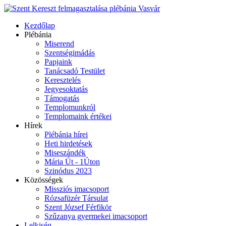
Kezdőlap
Plébánia
Miserend
Szentségimádás
Papjaink
Tanácsadó Testület
Keresztelés
Jegyesoktatás
Támogatás
Templomunkról
Templomaink értékei
Hírek
Plébánia hírei
Heti hirdetések
Miseszándék
Mária Út - 1Úton
Szinódus 2023
Közösségek
Missziós imacsoport
Rózsafüzér Társulat
Szent József Férfikör
Szűzanya gyermekei imacsoport
Lelkiség