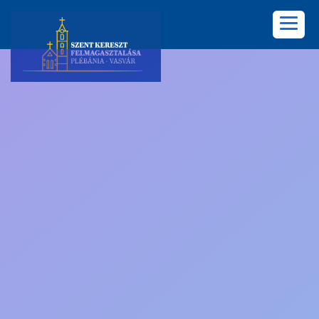
KEZDŐLAP
PLÉBÁNIA
HÍREK
KÖZÖSSÉGEK
LELKISÉG
KÉPGALÉRIA
KAPCSOLAT