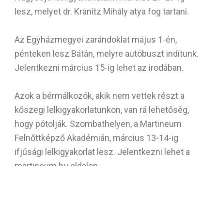
lesz, melyet dr. Kránitz Mihály atya fog tartani.
Az Egyházmegyei zarándoklat május 1-én,
pénteken lesz Bátán, melyre autóbuszt indítunk.
Jelentkezni március 15-ig lehet az irodában.
Azok a bérmálkozók, akik nem vettek részt a
kőszegi lelkigyakorlatunkon, van rá lehetőség,
hogy pótolják. Szombathelyen, a Martineum
Felnőttképző Akadémián, március 13-14-ig
ifjúsági lelkigyakorlat lesz. Jelentkezni lehet a
martineum.hu oldalon.
Március 19-én, csütörtökön este 6 órakor
görögkatolikus szertartás lesz templomunkban.