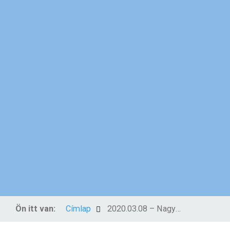
Ön itt van:
Címlap
2020.03.08 – Nagyböjt 2. vasárnapja