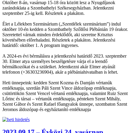
Október 8-án, vasárnap 15-18 óra között lesz a Nyugdíjasok
zarándoklata a Szombathelyi Székesegyházban. Jelentkezni
szeptember 25-ig kell. Részletek a plakáton.
Élet a Lélekben Szeminárium („Szentlélek szeminárium”) indul
október 10-én kedden a Szombathely Szőllősi Plébánián 19 órakor.
Szeretettel várnak minden érdeklődőt, aki szeretne Krisztus
követésében előrehaladni. Részletek a plakáton. Jelentkezési
határidő: október 1. A program ingyenes.
A 2024-es évi bérmálásra a jelentkezési határidő 2023. szeptember
30. Elmer atya személyes beszélgetésre várja el a leendő
bérmálkozókat és a szüleiket. Jelentkezni akár Elmer atyánál
telefonon (+36303236904), akár a plébániahivatalban is lehet.
Heti ünnepeink: kedden Szent Kozma és Damján vértanúk
emléknapja, szerdán Páli Szent Vince áldozópap emléknapja,
csütörtökön Szent Vencel vértanú emléknapja, valamint Ruiz Szent
Lőrinc és társai – vértanúk emléknapja, pénteken Szent Mihály,
Szent Gábor és Szent Rafael főangyalok ünnepe, szombaton Szent
Jeromos áldozópap és egyháztanító emléknapja
2023.09.17 – Évközi 24. vasárnap