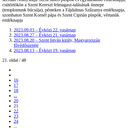
csütörtökön a Szent Kereszt felmagasz-talásának ünnepe
(templomunk búcsúja), pénteken a Fájdalmas Szűzanya emléknapja,
szombaton Szent Kornél pápa és Szent Ciprián püspök, vértanúk
emléknapja
2023.09.03 – Évközi 22. vasárnap
2023.08.27 – Évközi 21. vasárnap
2023.08.20 – Szent István király, Magyarország
fővédőszentje
2023.08.13 – Évközi 19. vasárnap
21. oldal / 48
16
17
18
...
20
21
22
23
24
...