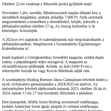
Október 22-én vasárnap a Missziók javára gyűjtünk majd.
November 1-jén, szerdán, Mindenszentek napján délután lesz a
síremlékek megáldása, aminek stóladíja 7.000 Ft. Akik szeretnék
megszenteltetni a temetőben a síremlékeket, kérjük, jelezzék a
plébániahivatalban október 27-ig. Az összeg befizetése is itt
lehetséges. Köszönjük.
A 2024-es évi naptárak és kalendáriumok már megvásárolhatók a
plébániahivatalban. Megérkezett a Szombathelyi Egyházmegye
Kalendáriuma is!
Ismét kapható a Görögkatolikus Szemlélet magazin, ezúttal dupla
száma, a pápalátogatás teljes anyagával. A magazint az
olvasóállványon találhatják. Kérjük, az árát (1600 Ft-ot) a
sekrestyébe hozzák be vagy Kocsis Mártának adják oda.
A szombathelyi Boldog Brenner János Gimnázium felvételt hirdet a
nyolc évfolyamos gimnáziumába a 2024/2025-ös tanévre. Az
intézményben felvételi tájékoztatót tartanak 2023. október 26-án és
2024. január 17-én 17 órai kezdettel. Részletek a plakáton.
Heti ünnepeink: hétfőn Szent Hedvig szerzetesnő emléknapja,
kedden Antióchiai Szent Ignác püspök és vértanú emléknapja,
szerdán Szent Lukács evangélista ünnepe, csütörtökön Keresztes