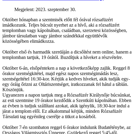
Megjelent: 2023. szeptember 30.
Október hónapban a szentmisék előtt fél órával rózsafüzért
imádkozunk. Teljes búcsút nyerhet az a hívő, aki a rózsafüzért
templomban vagy kápolnában, családban, szerzetesi közösségben,
jámbor társulatban vagy jámbor szándékkal együttlévők
közösségében elimádkozza.
Október első és harmadik szerdáján a dicsőítést nem online, hanem a
templomban tartjuk, 19 órától. Buzdítjuk a híveket a részvételre.
Október 6-án, elsőpénteken a nap a következőképp zajlik. Reggel 8
órakor szentségkitétel, majd egész napos szentségimádás lesz,
szentségeltétel 16:30-kor. Kérjük a kedves híveket, akik tudják egy-
egy óráig őrizni az Oltáriszentséget, iratkozzanak fel hátul a táblán.
Köszönjük.
Ugyanezen a napon tartjuk meg a Rózsafüzér Királynője búcsúnkat,
az esti szentmise 19 órakor kezdődik a Szentkúti kápolnában. Ebben
az évben is tudjuk szállítani azokat, akik igénylik, 18:30-kor indul a
járat a templom elől. Ez alkalommal kérjük, minden Rózsafüzér
Társulati tag egyénileg cserélje a titkot a kosárból.
Október 7-én szombaton reggel 6 órakor indulunk Budatéténybe, az
Országos Világmissziós Ünnepre. Gyülekező reggel 5:45-től,