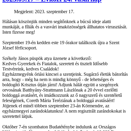
Megjelent: 2023. szeptember 17.
Hálásan köszönjük minden segítőnknek a búcsú ideje alatti
munkáját, a fíliák és a vasvári imaközösségek állhatatos virrasztását.
Isten fizesse meg!
Szeptember 19-én kedden este 19 órakor találkozik újra a Szent
József férficsoport.
Székely János püspök atya üzenete a következő:
Kedves Gyerekek és Fiatalok, szeretett és tisztelt Idősebb
Testvéreink, kedves Családok!
Egyházmegyénk óriási kincsei a szentjeink. Sugárzó életük bátorítás
arra, hogy - még ha nem is mindig könnyű - de lehetséges és
boldogító Krisztus útján járni! Adjunk hálát együtt a szegények
orvosának Batthyány-Strattmann Lászlónak a 20 évvel ezelőtti
boldoggá avatásért, és imádkozzunk az ő nagyszerű és szentéletű
feleségének, Coreth Mária Teréziának a boldoggá avatásáért!
Jöjjenek el minél többen szeptember 23-án Körmendre, az
egyházmegyei zarándoklatunkra! A nem regisztrált zarándokokat is
szeretettel látjuk.
Október 7-én szombaton Budatéténybe indulunk az Országos