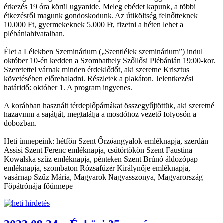
érkezés 19 óra körül ugyanide. Meleg ebédet kapunk, a többi
étkezésről magunk gondoskodunk. Az útiköltség felnőtteknek
10.000 Ft, gyermekeknek 5.000 Ft, fizetni a héten lehet a
plébániahivatalban.
Élet a Lélekben Szeminárium („Szentlélek szeminárium”) indul
október 10-én kedden a Szombathely Szőllősi Plébánián 19:00-kor.
Szeretettel várnak minden érdeklődőt, aki szeretne Krisztus
követésében előrehaladni. Részletek a plakáton. Jelentkezési
határidő: október 1. A program ingyenes.
A korábban használt térdeplőpárnákat összegyűjtöttük, aki szeretné
hazavinni a sajátját, megtalálja a mosdóhoz vezető folyosón a
dobozban.
Heti ünnepeink: hétfőn Szent Őrzőangyalok emléknapja, szerdán
Assisi Szent Ferenc emléknapja, csütörtökön Szent Faustina
Kowalska szűz emléknapja, pénteken Szent Brúnó áldozópap
emléknapja, szombaton Rózsafüzér Királynője emléknapja,
vasárnap Szűz Mária, Magyarok Nagyasszonya, Magyarország
Főpátrónája főünnepe