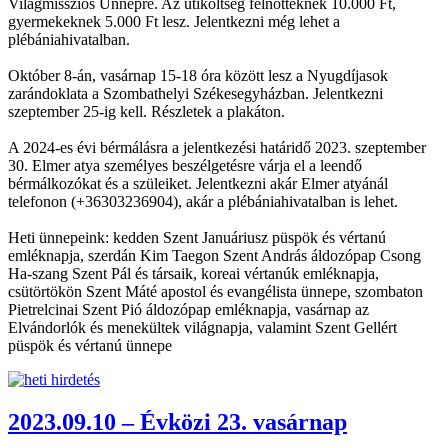
Világmissziós Ünnepre. Az útiköltség felnőtteknek 10.000 Ft,
gyermekeknek 5.000 Ft lesz. Jelentkezni még lehet a
plébániahivatalban.
Október 8-án, vasárnap 15-18 óra között lesz a Nyugdíjasok
zarándoklata a Szombathelyi Székesegyházban. Jelentkezni
szeptember 25-ig kell. Részletek a plakáton.
A 2024-es évi bérmálásra a jelentkezési határidő 2023. szeptember
30. Elmer atya személyes beszélgetésre várja el a leendő
bérmálkozókat és a szüleiket. Jelentkezni akár Elmer atyánál
telefonon (+36303236904), akár a plébániahivatalban is lehet.
Heti ünnepeink: kedden Szent Januáriusz püspök és vértanú
emléknapja, szerdán Kim Taegon Szent András áldozópap Csong
Ha-szang Szent Pál és társaik, koreai vértanúk emléknapja,
csütörtökön Szent Máté apostol és evangélista ünnepe, szombaton
Pietrelcinai Szent Pió áldozópap emléknapja, vasárnap az
Elvándorlók és menekültek világnapja, valamint Szent Gellért
püspök és vértanú ünnepe
2023.09.10 – Évközi 23. vasárnap