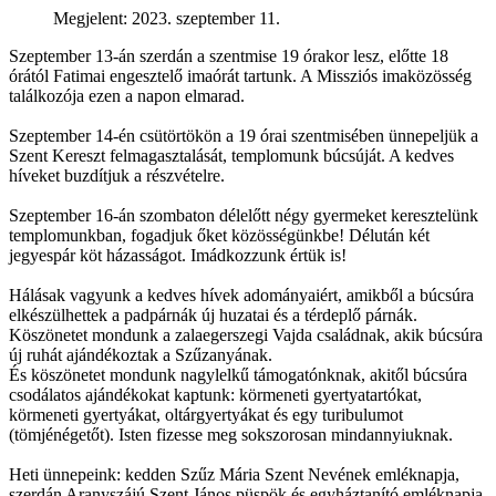
Megjelent: 2023. szeptember 11.
Szeptember 13-án szerdán a szentmise 19 órakor lesz, előtte 18
órától Fatimai engesztelő imaórát tartunk. A Missziós imaközösség
találkozója ezen a napon elmarad.
Szeptember 14-én csütörtökön a 19 órai szentmisében ünnepeljük a
Szent Kereszt felmagasztalását, templomunk búcsúját. A kedves
híveket buzdítjuk a részvételre.
Szeptember 16-án szombaton délelőtt négy gyermeket keresztelünk
templomunkban, fogadjuk őket közösségünkbe! Délután két
jegyespár köt házasságot. Imádkozzunk értük is!
Hálásak vagyunk a kedves hívek adományaiért, amikből a búcsúra
elkészülhettek a padpárnák új huzatai és a térdeplő párnák.
Köszönetet mondunk a zalaegerszegi Vajda családnak, akik búcsúra
új ruhát ajándékoztak a Szűzanyának.
És köszönetet mondunk nagylelkű támogatónknak, akitől búcsúra
csodálatos ajándékokat kaptunk: körmeneti gyertyatartókat,
körmeneti gyertyákat, oltárgyertyákat és egy turibulumot
(tömjénégetőt). Isten fizesse meg sokszorosan mindannyiuknak.
Heti ünnepeink: kedden Szűz Mária Szent Nevének emléknapja,
szerdán Aranyszájú Szent János püspök és egyháztanító emléknapja,