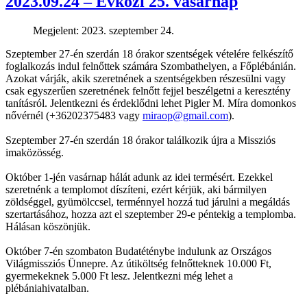
2023.09.24 – Évközi 25. vasárnap
Megjelent: 2023. szeptember 24.
Szeptember 27-én szerdán 18 órakor szentségek vételére felkészítő
foglalkozás indul felnőttek számára Szombathelyen, a Főplébánián.
Azokat várják, akik szeretnének a szentségekben részesülni vagy
csak egyszerűen szeretnének felnőtt fejjel beszélgetni a keresztény
tanításról. Jelentkezni és érdeklődni lehet Pigler M. Míra domonkos
nővérnél (+36202375483 vagy
miraop@gmail.com
).
Szeptember 27-én szerdán 18 órakor találkozik újra a Missziós
imaközösség.
Október 1-jén vasárnap hálát adunk az idei termésért. Ezekkel
szeretnénk a templomot díszíteni, ezért kérjük, aki bármilyen
zöldséggel, gyümölccsel, terménnyel hozzá tud járulni a megáldás
szertartásához, hozza azt el szeptember 29-e péntekig a templomba.
Hálásan köszönjük.
Október 7-én szombaton Budatéténybe indulunk az Országos
Világmissziós Ünnepre. Az útiköltség felnőtteknek 10.000 Ft,
gyermekeknek 5.000 Ft lesz. Jelentkezni még lehet a
plébániahivatalban.