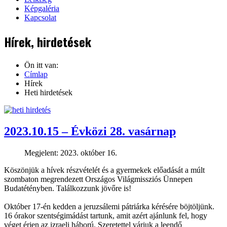
Képgaléria
Kapcsolat
Hírek, hirdetések
Ön itt van:
Címlap
Hírek
Heti hirdetések
2023.10.15 – Évközi 28. vasárnap
Megjelent: 2023. október 16.
Köszönjük a hívek részvételét és a gyermekek előadását a múlt
szombaton megrendezett Országos Világmissziós Ünnepen
Budatétényben. Találkozzunk jövőre is!
Október 17-én kedden a jeruzsálemi pátriárka kérésére böjtöljünk.
16 órakor szentségimádást tartunk, amit azért ajánlunk fel, hogy
véget érjen az izraeli háború. Szeretettel várjuk a leendő