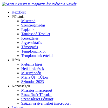
Kezdőlap
Plébánia
Miserend
Szentségimádás
Papjaink
Tanácsadó Testület
Keresztelés
Jegyesoktatás
Támogatás
Templomunkról
Templomaink értékei
Hírek
Plébánia hírei
Heti hirdetések
Miseszándék
Mária Út - 1Úton
Szinódus 2023
Közösségek
Missziós imacsoport
Rózsafüzér Társulat
Szent József Férfikör
Szűzanya gyermekei imacsoport
Lelkiség