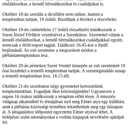
elsőáldozókat, a leendő bérmálkozókat és családjaikat is.
Október 18-án szerdán a dicsőítést nem online, hanem a
templomban tartjuk, 19 órától. Buzdítjuk a híveket a részvételre.
Október 19-én csütörtökön 17 órától rózsafüzért imádkozunk a
Szent József Férfikör vezetésével a Szentkúton. Szeretettel várjuk a
leendő elsőáldozókat, a leendő bérmálkozókat családjaikkal együtt,
nemcsak a férficsoport tagjait. Találkozó 16:45-kor a fürdő
bejáratánál. Az esti szentmise a megszokott módon a
plébániatemplomban lesz.
Október 20-án pénteken Szent Vendel ünnepén az esti szentmisét 19
órai kezdettel a temetői templomban tartjuk. A szentségimádás aznap
a temetői templomban lesz, 18.15-től.
Október 21-én szombaton négy gyermeket keresztelünk
templomunkban. Fogadjuk őket közösségünkbe! Ugyanezen a
napon 16 órakor találkozunk a templom előtti téren. A missziós
világnap alkalmából és témájában nyit meg Elmer atya egy kiállítást,
amit a plébánia közösségi termében tekinthetünk meg egy hónapon
át. A látogatáshoz időpontot egyeztetni Elmer atyával lehet. A
belépésre szánt adományokat a verbita kispapok nevelésére ajánljuk
fel.