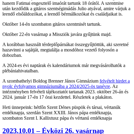
hanem Fatimai engesztelő imaórát tartunk 18 órától. A szentmise
után kezdődik a gitáros szentségimádás Julio atyával, amire várjuk a
leendő elsőáldozókat, a leendő bérmálkozókat és családjaikat is.
Október 14-én szombaton gitáros szentmisét tartunk.
Október 22-én vasárnap a Missziók javára gyűjtünk majd.
A korábban használt térdeplőpárnákat összegyűjtöttük, aki szeretné
hazavinni a sajátját, megtalálja a mosdóhoz vezető folyosón a
dobozban.
A 2024-es évi naptárak és kalendáriumok már megvásárolhatók a
plébániahivatalban.
A szombathelyi Boldog Brenner János Gimnázium
felvételt hirdet a
nyolc évfolyamos gimnáziumába a 2024/2025-ös tanévre
. Az
intézményben felvételi tájékoztatót tartanak 2023. október 26-án és
2024. január 17-én 17 órai kezdettel. Részletek a plakáton.
Heti ünnepeink: hétfőn Szent Dénes püspök és társai, vértanúk
emléknapja, szerdán Szent XXIII. János pápa emléknapja,
szombaton Szent I. Kallixtusz pápa és vértanú emléknapja
2023.10.01 – Évközi 26. vasárnap