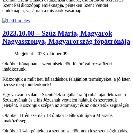
Szent Pál áldozópap emléknapja, pénteken Szent Vendel
emléknapja, vasárnap a missziók vasárnapja
2023.10.08 – Szűz Mária, Magyarok
Nagyasszonya, Magyarország főpátrónája
Megjelent: 2023. október 09.
Október hónapban a szentmisék előtt fél órával rózsafüzért
imádkozunk.
Köszönjük a múlt heti hálaadáshoz felajánlott terményeket, a jó Isten
fizesse meg mindenkinek!
Egy vasvári család a Szentlélek sugallatára új ruhát ajándékozott a
Szűzanyának és a kis Jézusnak végtelen hálájuk és szeretetük
jeleként. Köszönjük szépen az adományt és az öltöztetők segítségét!
Október 11-én szerdán 18 órakor találkozik újra a Missziós
imaközösség.
Október 13-án pénteken a szentmise előtt nem lesz szentségimádás,