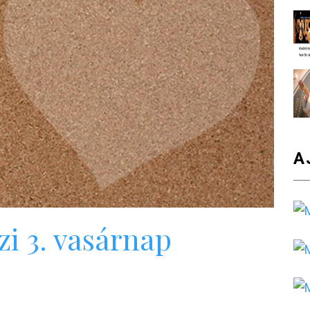
A
zi 3. vasárnap