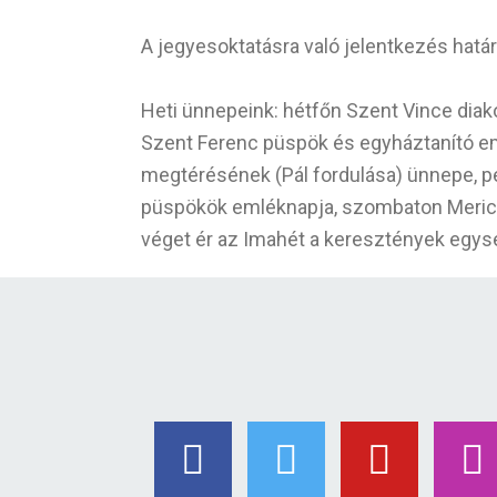
A jegyesoktatásra való jelentkezés határ
Heti ünnepeink: hétfőn Szent Vince dia
Szent Ferenc püspök és egyháztanító em
megtérésének (Pál fordulása) ünnepe, 
püspökök emléknapja, szombaton Merici
véget ér az Imahét a keresztények egys