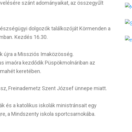
evelésére szánt adományaikat, az összegyűlt
gészségügyi dolgozók találkozóját Körmenden a
mban. Kezdés 16.30.
ik újra a Missziós Imaközösség.
us imaóra kezdődik Püspökmolnáriban az
imahét keretében.
esz, Freinademetz Szent József ünnepe miatt.
k és a katolikus iskolák ministránsait egy
re, a Mindszenty iskola sportcsarnokába.