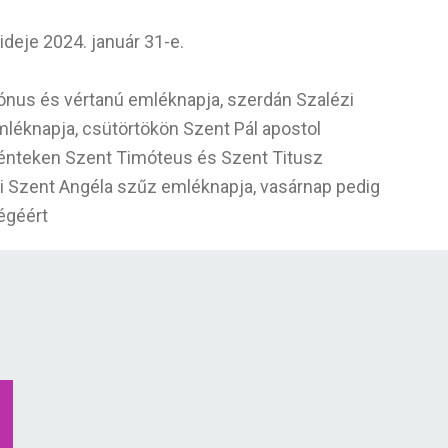
ideje 2024. január 31-e.
kónus és vértanú emléknapja, szerdán Szalézi
léknapja, csütörtökön Szent Pál apostol
pénteken Szent Timóteus és Szent Titusz
 Szent Angéla szűz emléknapja, vasárnap pedig
égéért