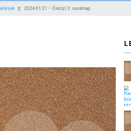
rdetések
2024.01.21 – Évközi 3. vasárnap
L