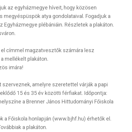
juk az egyházmegye híveit, hogy közösen
os megyéspüspök atya gondolataival. Fogadjuk a
z Egyházmegye plébániáin. Részletek a plakáton.
sváron.
lek el címmel magzatvesztők számára lesz
a mellékelt plakáton.
zös imára!
 szerveznek, amelyre szeretettel várják a papi
eklődő 15 és 35 év közötti férfiakat. Időpontja:
 helyszíne a Brenner János Hittudományi Főiskola
k a Főiskola honlapján (www.bjhf.hu) érhetők el.
Továbbiak a plakáton.