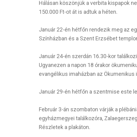
Hálásan köszönjük a verbita kispapok n
150.000 Ft-ot át is adtuk a héten.
Január 22-én hétfőn rendezik meg az e
Színházban és a Szent Erzsébet templo
Január 24-én szerdán 16.30-kor találkoz
Ugyanezen a napon 18 órakor ökumenik
evangélikus imaházban az Ökumenikus 
Január 29-én hétfőn a szentmise este l
Február 3-án szombaton várják a plébániá
egyházmegyei találkozóra, Zalaegerszeg
Részletek a plakáton.