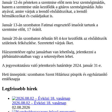
Január 12-én pénteken a szentmise előtt nem lesz szentségimádás,
hanem a szentmise után kezdődik a gitáros szentségimádás Julio
atyával, amire várjuk a leendő elsőáldozókat, a leendő
bérmálkozókat és családjaikat is.
Január 13-án szombaton Fatimai engesztelő imaórát tartunk a
szentmise előtt, 17 órától.
Január 20-án szombaton délután fél 4-kor kezdődik az elsőáldozók
szüleinek felkészítése. Szeretettel várjuk őket.
Házszentelésre egész januárban van lehetőség, jelentkezni a
plébániahivatalban vagy a sekrestyében lehet.
A jegyesoktatásra való jelentkezés határideje 2024. január 31-e.
Heti ünnepünk: szombaton Szent Hiláriusz püspök és egyháztanító
emléknapja
Legfrissebb hírek
2026.08.02 – Évközi 18. vasárnap
02.08.2026