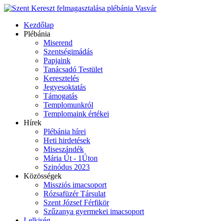
Kezdőlap
Plébánia
Miserend
Szentségimádás
Papjaink
Tanácsadó Testület
Keresztelés
Jegyesoktatás
Támogatás
Templomunkról
Templomaink értékei
Hírek
Plébánia hírei
Heti hirdetések
Miseszándék
Mária Út - 1Úton
Szinódus 2023
Közösségek
Missziós imacsoport
Rózsafüzér Társulat
Szent József Férfikör
Szűzanya gyermekei imacsoport
Lelkiség