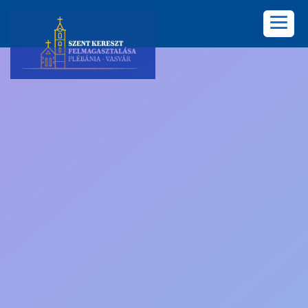
KEZDŐLAP
PLÉBÁNIA
HÍREK
KÖZÖSSÉGEK
LELKISÉG
KÉPGALÉRIA
KAPCSOLAT