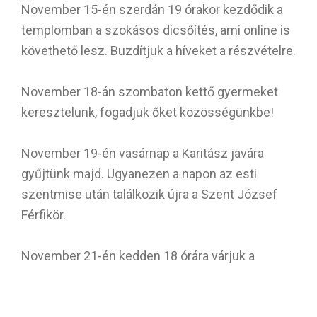
November 15-én szerdán 19 órakor kezdődik a
templomban a szokásos dicsőítés, ami online is
követhető lesz. Buzdítjuk a híveket a részvételre.
November 18-án szombaton kettő gyermeket
keresztelünk, fogadjuk őket közösségünkbe!
November 19-én vasárnap a Karitász javára
gyűjtünk majd. Ugyanezen a napon az esti
szentmise után találkozik újra a Szent József
Férfikör.
November 21-én kedden 18 órára várjuk a
templomba a leendő bérmálkozókat és szüleiket
tájékoztatóra.