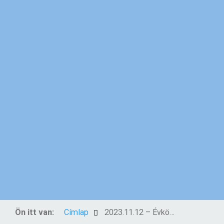
Ön itt van:
Címlap
2023.11.12 – Évközi 32. vasárnap