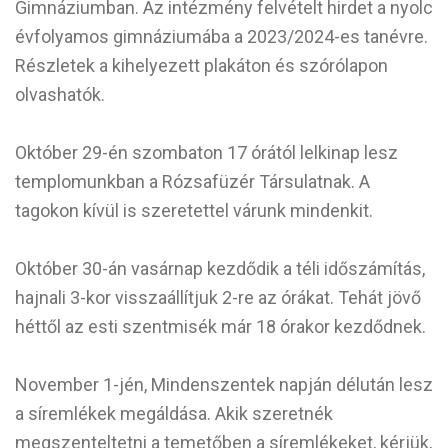
Gimnáziumban. Az intézmény felvételt hirdet a nyolc
évfolyamos gimnáziumába a 2023/2024-es tanévre.
Részletek a kihelyezett plakáton és szórólapon
olvashatók.
Október 29-én szombaton 17 órától lelkinap lesz
templomunkban a Rózsafüzér Társulatnak. A
tagokon kívül is szeretettel várunk mindenkit.
Október 30-án vasárnap kezdődik a téli időszámítás,
hajnali 3-kor visszaállítjuk 2-re az órákat. Tehát jövő
héttől az esti szentmisék már 18 órakor kezdődnek.
November 1-jén, Mindenszentek napján délután lesz
a síremlékek megáldása. Akik szeretnék
megszenteltetni a temetőben a síremlékeket, kérjük,