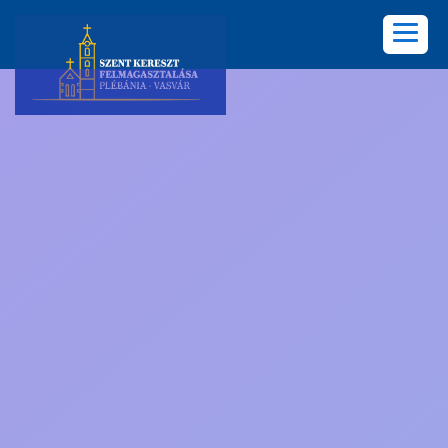
KEZDŐLAP
PLÉBÁNIA
HÍREK
KÖZÖSSÉGEK
LELKISÉG
KÉPGALÉRIA
KAPCSOLAT