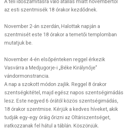
A téli időszámításra való átállás miatt novembertől
az esti szentmisék 18 órakor kezdődnek.
November 2-án szerdán, Halottak napján a
szentmisét este 18 órakor a temetői templomban
mutatjuk be.
November 4-én elsőpénteken reggel érkezik
Vasvárra a Medjugorje-i „Béke Királynője”
vándormonstrancia.
A nap a szokott módon zajlik. Reggel 8 órakor
szentségkitétel, majd egész napos szentségimádás
lesz. Este negyed 6 órától közös szentségimádás,
18 órakor szentmise. Kérjük a kedves híveket, akik
tudják egy-egy óráig őrizni az Oltáriszentséget,
iratkozzanak fel hátul a táblán. Köszönjük.