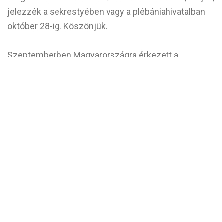
jelezzék a sekrestyében vagy a plébániahivatalban
október 28-ig. Köszönjük.
Szeptemberben Magyarországra érkezett a
Medjugorje-i „Béke Királynője” vándormonstrancia,
amit a világ minden tájáról érkező zarándokok
adományoztak a medjugorjei Szent Jakab
templomnak. Végső elhelyezése a jelenleg is épülő
medjugorjei Örök Szentségimádás Kápolna főoltárán
lesz.
A monstrancia a Szűzanya alakját formázza meg,
szíve helyén a Legszentebb Oltáriszentséggel. A
kegytárgy kb. 55-60 kg, magassága kb. 160 cm.
Kőtalapzaton áll a kristályokkal, meteorit darabokkal
és kövekkel díszített szentségtartó.