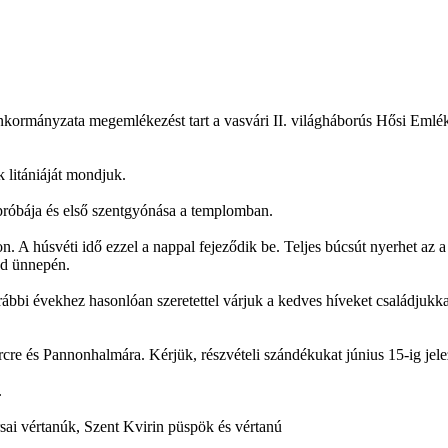
kormányzata megemlékezést tart a vasvári II. világháborús Hősi Eml
 litániáját mondjuk.
próbája és első szentgyónása a templomban.
. A húsvéti idő ezzel a nappal fejeződik be. Teljes búcsút nyerhet az a
sd ünnepén.
bbi évekhez hasonlóan szeretettel várjuk a kedves híveket családjukkal
cre és Pannonhalmára. Kérjük, részvételi szándékukat június 15-ig jel
.
rsai vértanúk, Szent Kvirin püspök és vértanú