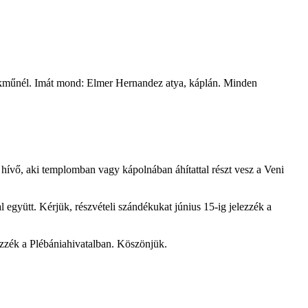
ékműnél. Imát mond: Elmer Hernandez atya, káplán. Minden
 hívő, aki templomban vagy kápolnában áhítattal részt vesz a Veni
 együtt. Kérjük, részvételi szándékukat június 15-ig jelezzék a
ezzék a Plébániahivatalban. Köszönjük.