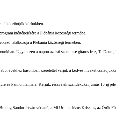
tettel köszöntjük körünkben.
 program kiértékelésére a Plébánia közösségi termébe.
etkező találkozója a Plébánia közösségi termében.
munkban. Ugyanezen a napon az esti szentmise gitáros lesz, Te Deum, 
bbi évekhez hasonlóan szeretettel várjuk a kedves híveket családjukkal
cre és Pannonhalmára. Kérjük, részvételi szándékukat június 15-ig jel
.
oldog Sándor István vértanú, a Mi Urunk, Jézus Krisztus, az Örök Fő