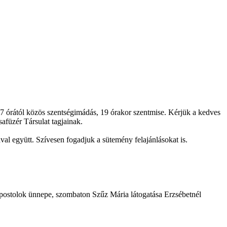
d 7 órától közös szentségimádás, 19 órakor szentmise. Kérjük a kedves
safüzér Társulat tagjainak.
val együtt. Szívesen fogadjuk a sütemény felajánlásokat is.
apostolok ünnepe, szombaton Szűz Mária látogatása Erzsébetnél