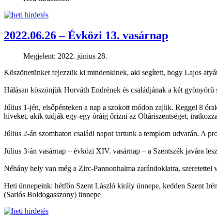
2022.06.26 – Évközi 13. vasárnap
Megjelent: 2022. június 28.
Köszönetünket fejezzük ki mindenkinek, aki segített, hogy Lajos aty
Hálásan köszönjük Horváth Endrének és családjának a két gyönyörű sz
Július 1-jén, elsőpénteken a nap a szokott módon zajlik. Reggel 8 ór
híveket, akik tudják egy-egy óráig őrizni az Oltáriszentséget, iratkozz
Július 2-án szombaton családi napot tartunk a templom udvarán. A prog
Július 3-án vasárnap – évközi XIV. vasárnap – a Szentszék javára lesz
Néhány hely van még a Zirc-Pannonhalma zarándoklatra, szeretettel v
Heti ünnepeink: hétfőn Szent László király ünnepe, kedden Szent Iré
(Sarlós Boldogasszony) ünnepe