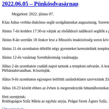
2022.06.05 – Pünkösdvasárnap
Megjelent: 2022. június 07.
Klau Julius verbita diakónus segíti szolgálatunkat augusztusig. Szere
Június 7-én kedden 17:30-ra várjuk az elsőáldozó találkozó segítőit a
Június 8-án szerdán 18 órakor lesz a Missziós imaközösség soron köv
Június 11-én szombaton délelőtt négy gyermeket keresztelünk templo
Június 12-én vasárnap Szentháromság vasárnapja.
Július 2-án szombaton családi napot tartunk a templom udvarán. A korá
Plébániahivatalban. Köszönjük.
Július 9-én szombaton egynapos belföldi zarándoklatot szervezünk Zir
Július 18-23 között ebben az évben is megrendezzük hittantáborunkat
Heti szentjeink:
Boldogságos Szűz Mária az egyház anyja, Prágai Szent Ágnes Szűz, B