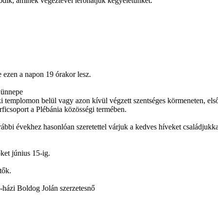
tódik, aminek végeztével leróhatjuk kegyeletünket.
e ezen a napon 19 órakor lesz.
k ünnepe
ki templomon belül vagy azon kívül végzett szentséges körmeneten, első
rficsoport a Plébánia közösségi termében.
bbi évekhez hasonlóan szeretettel várjuk a kedves híveket családjukkal
ket június 15-ig.
tők.
d-házi Boldog Jolán szerzetesnő