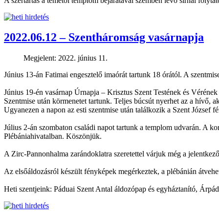
A szertartás a temetői templom bejáratával szemben lévő sírnál folyta
2022.06.12 – Szentháromság vasárnapja
Megjelent: 2022. június 11.
Június 13-án Fatimai engesztelő imaórát tartunk 18 órától. A szentmis
Június 19-én vasárnap Úrnapja – Krisztus Szent Testének és Véréne
Szentmise után körmenetet tartunk. Teljes búcsút nyerhet az a hívő, a
Ugyanezen a napon az esti szentmise után találkozik a Szent József fé
Július 2-án szombaton családi napot tartunk a templom udvarán. A korá
Plébániahivatalban. Köszönjük.
A Zirc-Pannonhalma zarándoklatra szeretettel várjuk még a jelentkező
Az elsőáldozásról készült fényképek megérkeztek, a plébánián átvehe
Heti szentjeink: Páduai Szent Antal áldozópap és egyháztanító, Árpá