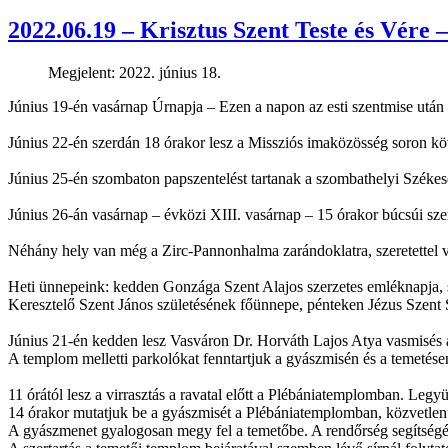
2022.06.19 – Krisztus Szent Teste és Vére 
Megjelent: 2022. június 18.
Június 19-én vasárnap Úrnapja – Ezen a napon az esti szentmise után t
Június 22-én szerdán 18 órakor lesz a Missziós imaközösség soron kö
Június 25-én szombaton papszentelést tartanak a szombathelyi Székes
Június 26-án vasárnap – évközi XIII. vasárnap – 15 órakor búcsúi s
Néhány hely van még a Zirc-Pannonhalma zarándoklatra, szeretettel v
Heti ünnepeink: kedden Gonzága Szent Alajos szerzetes emléknapja,
Keresztelő Szent János születésének főünnepe, pénteken Jézus Szen
Június 21-én kedden lesz Vasváron Dr. Horváth Lajos Atya vasmisés 
A templom melletti parkolókat fenntartjuk a gyászmisén és a temetése
11 órától lesz a virrasztás a ravatal előtt a Plébániatemplomban. Leg
14 órakor mutatjuk be a gyászmisét a Plébániatemplomban, közvetlenül
A gyászmenet gyalogosan megy fel a temetőbe. A rendőrség segítségév