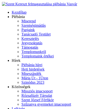
Kezdőlap
Plébánia
Miserend
Szentségimádás
Papjaink
Tanácsadó Testület
Keresztelés
Jegyesoktatás
Támogatás
Templomunkról
Templomaink értékei
Hírek
Plébánia hírei
Heti hirdetések
Miseszándék
Mária Út - 1Úton
Szinódus 2023
Közösségek
Missziós imacsoport
Rózsafüzér Társulat
Szent József Férfikör
Szűzanya gyermekei imacsoport
Lelkiség