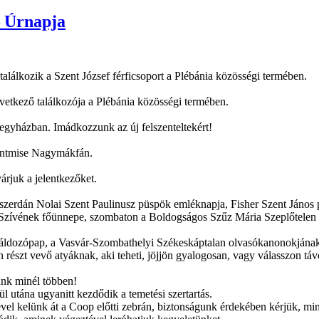
– Úrnapja
alálkozik a Szent József férficsoport a Plébánia közösségi termében.
vetkező találkozója a Plébánia közösségi termében.
egyházban. Imádkozzunk az új felszenteltekért!
zentmise Nagymákfán.
árjuk a jelentkezőket.
 szerdán Nolai Szent Paulinusz püspök emléknapja, Fisher Szent János
t Szívének főünnepe, szombaton a Boldogságos Szűz Mária Szeplőtelen
áldozópap, a Vasvár-Szombathelyi Székeskáptalan olvasókanonokjának t
n részt vevő atyáknak, aki teheti, jöjjön gyalogosan, vagy válasszon tá
yünk minél többen!
 utána ugyanitt kezdődik a temetési szertartás.
el kelünk át a Coop előtti zebrán, biztonságunk érdekében kérjük, mi