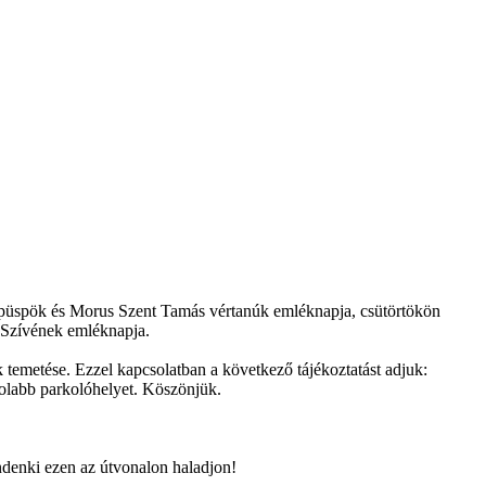
 püspök és Morus Szent Tamás vértanúk emléknapja, csütörtökön
 Szívének emléknapja.
emetése. Ezzel kapcsolatban a következő tájékoztatást adjuk:
volabb parkolóhelyet. Köszönjük.
ndenki ezen az útvonalon haladjon!