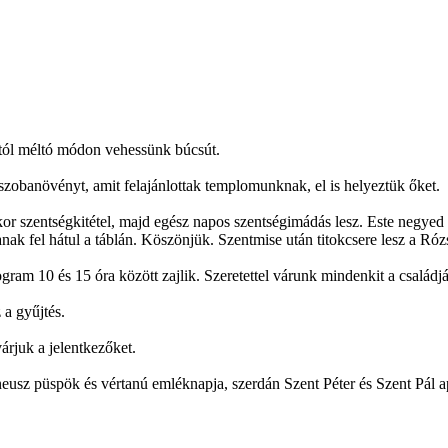
ától méltó módon vehessünk búcsút.
obanövényt, amit felajánlottak templomunknak, el is helyeztük őket.
akor szentségkitétel, majd egész napos szentségimádás lesz. Este negye
anak fel hátul a táblán. Köszönjük. Szentmise után titokcsere lesz a Róz
ram 10 és 15 óra között zajlik. Szeretettel várunk mindenkit a családjá
 a gyűjtés.
árjuk a jelentkezőket.
neusz püspök és vértanú emléknapja, szerdán Szent Péter és Szent Pál 