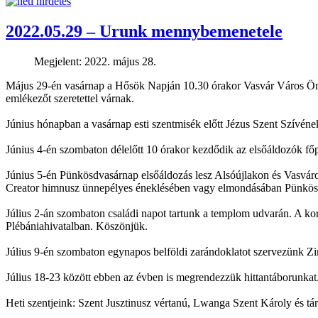
2022.05.29 – Urunk mennybemenetele
Megjelent: 2022. május 28.
Május 29-én vasárnap a Hősök Napján 10.30 órakor Vasvár Város Ön
emlékezőt szeretettel várnak.
Június hónapban a vasárnap esti szentmisék előtt Jézus Szent Szívének
Június 4-én szombaton délelőtt 10 órakor kezdődik az elsőáldozók fő
Június 5-én Pünkösdvasárnap elsőáldozás lesz Alsóújlakon és Vasváron
Creator himnusz ünnepélyes éneklésében vagy elmondásában Pünkö
Július 2-án szombaton családi napot tartunk a templom udvarán. A korá
Plébániahivatalban. Köszönjük.
Július 9-én szombaton egynapos belföldi zarándoklatot szervezünk Zir
Július 18-23 között ebben az évben is megrendezzük hittantáborunkat
Heti szentjeink: Szent Jusztinusz vértanú, Lwanga Szent Károly és tá