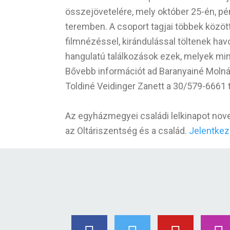
összejövetelére, mely október 25-én, pé
teremben. A csoport tagjai többek között
filmnézéssel, kirándulással töltenek hav
hangulatú találkozások ezek, melyek mind
Bővebb információt ad Baranyainé Moln
Toldiné Veidinger Zanett a 30/579-6661
Az egyházmegyei családi lelkinapot nove
az Oltáriszentség és a család.
Jelentkez