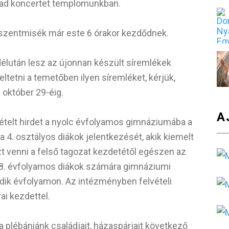
ad koncertet templomunkban.
ti szentmisék már este 6 órakor kezdődnek.
lután lesz az újonnan készült síremlékek
etni a temetőben ilyen síremléket, kérjük,
 október 29-éig.
A
telt hirdet a nyolc évfolyamos gimnáziumába a
 4. osztályos diákok jelentkezését, akik kiemelt
 venni a felső tagozat kezdetétől egészen az
a 8. évfolyamos diákok számára gimnáziumi
dik évfolyamon. Az intézményben felvételi
ai kezdettel.
 plébániánk családjait, házaspárjait következő