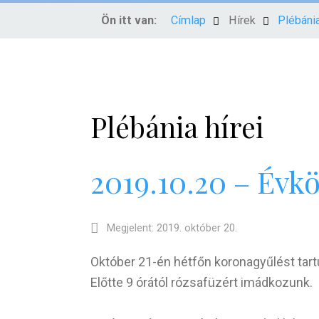
Ön itt van:
Címlap
Hírek
Plébánia
Plébánia hírei
2019.10.20 – Évkö
Megjelent: 2019. október 20.
Október 21-én hétfőn koronagyűlést tartu
Előtte 9 órától rózsafüzért imádkozunk.