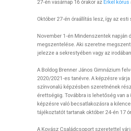
27-én vasárnap 16 órakor az
Erkel kórus
Október 27-én óraállítás lesz, így az es
November 1-én Mindenszentek napján dé
megszentelése. Aki szeretne megszentelt
jelezze a sekrestyében vagy az irodában
A Boldog Brenner János Gimnázium felvé
2020/2021-es tanévre. A képzésre várja a
színvonalú képzésben szeretnének részt
érettségiig. Továbbra is lehetőség van 
képzésre való becsatlakozásra a kilence
tájékoztatót tartanak október 24-én 17 ór
A Kovász Családcsoport szeretettel várja