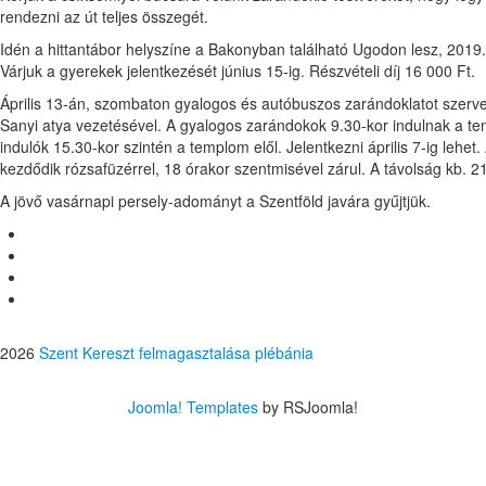
rendezni az út teljes összegét.
Idén a hittantábor helyszíne a Bakonyban található Ugodon lesz, 2019. 
Várjuk a gyerekek jelentkezését június 15-ig. Részvételi díj 16 000 Ft.
Április 13-án, szombaton gyalogos és autóbuszos zarándoklatot szerv
Sanyi atya vezetésével. A gyalogos zarándokok 9.30-kor indulnak a te
indulók 15.30-kor szintén a templom elől. Jelentkezni április 7-ig lehet
kezdődik rózsafüzérrel, 18 órakor szentmisével zárul. A távolság kb. 2
A jövő vasárnapi persely-adományt a Szentföld javára gyűjtjük.
2026
Szent Kereszt felmagasztalása plébánia
Joomla! Templates
by RSJoomla!