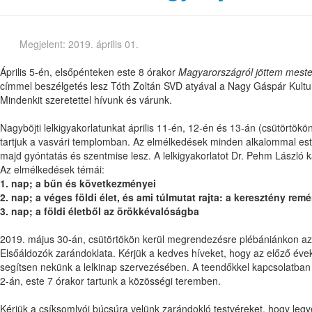
Megjelent: 2019. április 01.
Április 5-én, elsőpénteken este 8 órakor
Magyarországról jöttem mest
címmel beszélgetés lesz Tóth Zoltán SVD atyával a Nagy Gáspár Kultu
Mindenkit szeretettel hívunk és várunk.
Nagyböjti lelkigyakorlatunkat április 11-én, 12-én és 13-án (csütörtö
tartjuk a vasvári templomban. Az elmélkedések minden alkalommal es
majd gyóntatás és szentmise lesz. A lelkigyakorlatot Dr. Pehm László k
Az elmélkedések témái:
1. nap; a bűn és következményei
2. nap; a véges földi élet, és ami túlmutat rajta: a keresztény rem
3. nap; a földi életből az örökkévalóságba
2019. május 30-án, csütörtökön kerül megrendezésre plébániánkon 
Elsőáldozók zarándoklata. Kérjük a kedves híveket, hogy az előző évek
segítsen nekünk a lelkinap szervezésében. A teendőkkel kapcsolatban 
2-án, este 7 órakor tartunk a közösségi teremben.
Kérjük a csíksomlyói búcsúra velünk zarándokló testvéreket, hogy leg