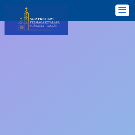
KEZDŐLAP
PLÉBÁNIA
HÍREK
KÖZÖSSÉGEK
LELKISÉG
KÉPGALÉRIA
KAPCSOLAT