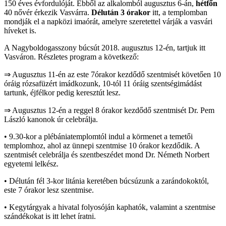
150 éves évfordulóját. Ebből az alkalomból augusztus 6-án,
hétfőn
40 nővér érkezik Vasvárra.
Délután 3 órakor
itt, a templomban
mondják el a napközi imaórát, amelyre szeretettel várják a vasvári
híveket is.
A Nagyboldogasszony búcsút 2018. augusztus 12-én, tartjuk itt
Vasváron. Részletes program a következő:
⇒ Augusztus 11-én az este 7órakor kezdődő szentmisét követően 10
óráig rózsafüzért imádkozunk, 10-tól 11 óráig szentségimádást
tartunk, éjfélkor pedig keresztút lesz.
⇒ Augusztus 12-én a reggel 8 órakor kezdődő szentmisét Dr. Pem
László kanonok úr celebrálja.
• 9.30-kor a plébániatemplomtól indul a körmenet a temetői
templomhoz, ahol az ünnepi szentmise 10 órakor kezdődik. A
szentmisét celebrálja és szentbeszédet mond Dr. Németh Norbert
egyetemi lelkész.
• Délután fél 3-kor litánia keretében búcsúzunk a zarándokoktól,
este 7 órakor lesz szentmise.
• Kegytárgyak a hivatal folyosóján kaphatók, valamint a szentmise
szándékokat is itt lehet íratni.