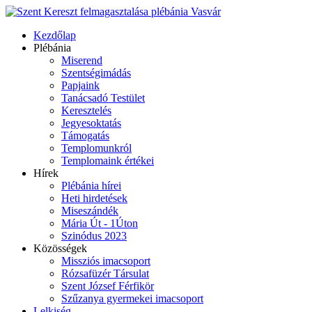
Kezdőlap
Plébánia
Miserend
Szentségimádás
Papjaink
Tanácsadó Testület
Keresztelés
Jegyesoktatás
Támogatás
Templomunkról
Templomaink értékei
Hírek
Plébánia hírei
Heti hirdetések
Miseszándék
Mária Út - 1Úton
Szinódus 2023
Közösségek
Missziós imacsoport
Rózsafüzér Társulat
Szent József Férfikör
Szűzanya gyermekei imacsoport
Lelkiség