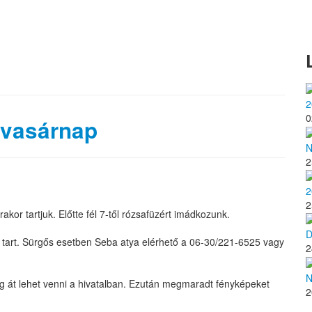
2
0
 vasárnap
N
2
2
2
akor tartjuk. Előtte fél 7-től rózsafüzért imádkozunk.
D
va tart. Sürgős esetben Seba atya elérhető a 06-30/221-6525 vagy
2
N
ég át lehet venni a hivatalban. Ezután megmaradt fényképeket
2