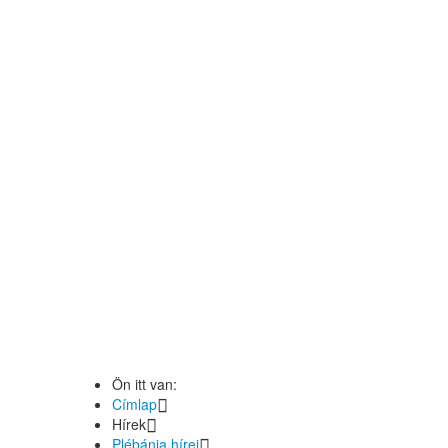
Ön itt van:
Címlap
Hírek
Plébánia hírei