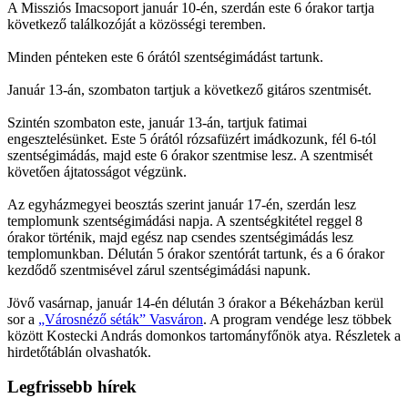
A Missziós Imacsoport január 10-én, szerdán este 6 órakor tartja
következő találkozóját a közösségi teremben.
Minden pénteken este 6 órától szentségimádást tartunk.
Január 13-án, szombaton tartjuk a következő gitáros szentmisét.
Szintén szombaton este, január 13-án, tartjuk fatimai
engesztelésünket. Este 5 órától rózsafüzért imádkozunk, fél 6-tól
szentségimádás, majd este 6 órakor szentmise lesz. A szentmisét
követően ájtatosságot végzünk.
Az egyházmegyei beosztás szerint január 17-én, szerdán lesz
templomunk szentségimádási napja. A szentségkitétel reggel 8
órakor történik, majd egész nap csendes szentségimádás lesz
templomunkban. Délután 5 órakor szentórát tartunk, és a 6 órakor
kezdődő szentmisével zárul szentségimádási napunk.
Jövő vasárnap, január 14-én délután 3 órakor a Békeházban kerül
sor a
„Városnéző séták” Vasváron
. A program vendége lesz többek
között Kostecki András domonkos tartományfőnök atya. Részletek a
hirdetőtáblán olvashatók.
Legfrissebb hírek