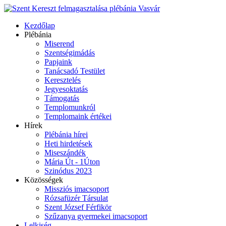
Kezdőlap
Plébánia
Miserend
Szentségimádás
Papjaink
Tanácsadó Testület
Keresztelés
Jegyesoktatás
Támogatás
Templomunkról
Templomaink értékei
Hírek
Plébánia hírei
Heti hirdetések
Miseszándék
Mária Út - 1Úton
Szinódus 2023
Közösségek
Missziós imacsoport
Rózsafüzér Társulat
Szent József Férfikör
Szűzanya gyermekei imacsoport
Lelkiség