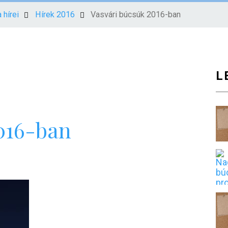
 hírei
Hírek 2016
Vasvári búcsúk 2016-ban
L
016-ban