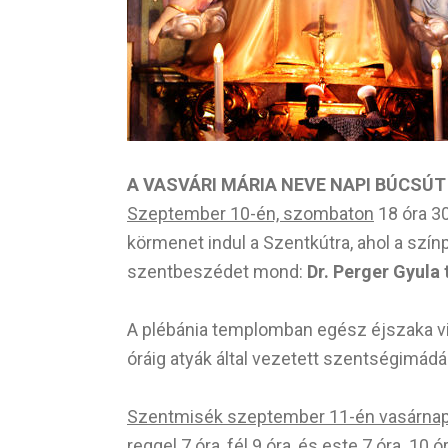
A VASVÁRI MÁRIA NEVE NAPI BÚCSÚT
Szeptember 10-én, szombaton
18 óra 30
körmenet indul a Szentkútra, ahol a szí
szentbeszédet mond:
Dr. Perger Gyula
A plébánia templomban egész éjszaka vir
óráig atyák által vezetett szentségimádá
Szentmisék szeptember 11-én vasárnap
reggel 7 óra, fél 9 óra, és este 7 óra. 1