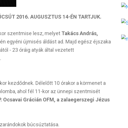
CSÚT 2016. AUGUSZTUS 14-ÉN TARTJUK.
kor szentmise lesz, melyet
Takács András,
én egyéni újmisés áldást ad. Majd egész éjszaka
ól - 23 óráig atyák által vezetett
.
rakor kezdődnek. Délelőtt 10 órakor a körmenet a
lomba, ahol fél 11-kor az ünnepi szentmisét
P. Ocsavai Grácián OFM, a zalaegerszegi Jézus
 a zarándokok búcsúztatása.