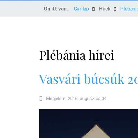
Ön itt van:
Címlap
Hírek
Plébánia
Plébánia hírei
Vasvári búcsúk 2
Megjelent: 2016. augusztus 04.