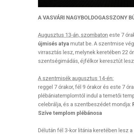
A VASVÁRI NAGYBOLDOGASSZONY BÚ
Augusztus 13-án, szombaton
este 7 óra
újmisés atya
mutat be. A szentmise vég
virrasztás lesz, melynek keretében 22 órát
szentségimádás, éjfélkor keresztút lesz
A szentmisék augusztus 14-én:
reggel 7 órakor, fél 9 órakor és este 7 ó
plébániatemplomtól indul a temetői temp
celebrálja, és a szentbeszédet mondja:
Szíve templom plébánosa
Délután fél 3-kor litánia keretében lesz