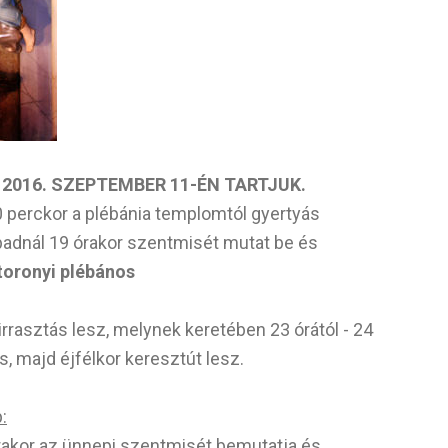
 2016. SZEPTEMBER 11-ÉN TARTJUK.
 perckor a plébánia templomtól gyertyás
npadnál 19 órakor szentmisét mutat be és
 toronyi plébános
rasztás lesz, melynek keretében 23 órától - 24
s, majd éjfélkor keresztút lesz.
:
0 órakor az ünnepi szentmisét bemutatja és