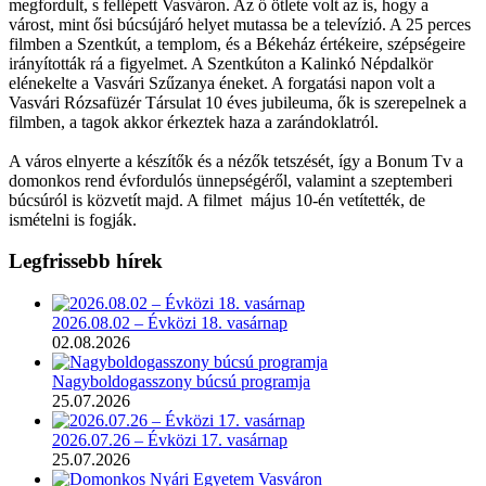
megfordult, s fellépett Vasváron. Az ő ötlete volt az is, hogy a
várost, mint ősi búcsújáró helyet mutassa be a televízió. A 25 perces
filmben a Szentkút, a templom, és a Békeház értékeire, szépségeire
irányították rá a figyelmet. A Szentkúton a Kalinkó Népdalkör
elénekelte a Vasvári Szűzanya éneket. A forgatási napon volt a
Vasvári Rózsafüzér Társulat 10 éves jubileuma, ők is szerepelnek a
filmben, a tagok akkor érkeztek haza a zarándoklatról.
A város elnyerte a készítők és a nézők tetszését, így a Bonum Tv a
domonkos rend évfordulós ünnepségéről, valamint a szeptemberi
búcsúról is közvetít majd. A filmet május 10-én vetítették, de
ismételni is fogják.
Legfrissebb hírek
2026.08.02 – Évközi 18. vasárnap
02.08.2026
Nagyboldogasszony búcsú programja
25.07.2026
2026.07.26 – Évközi 17. vasárnap
25.07.2026