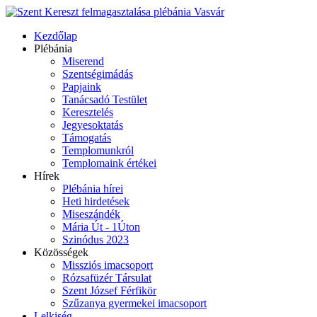
Kezdőlap
Plébánia
Miserend
Szentségimádás
Papjaink
Tanácsadó Testület
Keresztelés
Jegyesoktatás
Támogatás
Templomunkról
Templomaink értékei
Hírek
Plébánia hírei
Heti hirdetések
Miseszándék
Mária Út - 1Úton
Szinódus 2023
Közösségek
Missziós imacsoport
Rózsafüzér Társulat
Szent József Férfikör
Szűzanya gyermekei imacsoport
Lelkiség