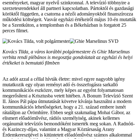
eseményeket, magyar nyelvű szinkronnal. A televízió többnyire a
szerzetesrendekkel áll partneri kapcsolatban. Pártoktól és gazdasági
köröktől független, a csatorna a nézői adományokból finanszírozza
működési költségeit. Vasvár egyházi értékeiről május 10-én mutatták
be a Szentkúton, a templomban és a Békeházban is forgatott 25
perces filmet.
Kovács Tilda, a város korábbi polgármestere és Ghie Marselinus
verbita rendi plébános is megosztja gondolatait az egyházi és helyi
értékeket is bemutató filmben
Az adót azzal a céllal hívták életre: mivel egyre nagyobb igény
mutatkozik egy olyan reményt adó és összefogásra sarkalló
kommunikációs eszközre, mely képes az egyént folyamatosan
megerősíteni a Krisztusba vetett hitében. A Bonum Televízió Szent
II. János Pál pápa útmutatását követve kívánja használni a modern
kommunikációs lehetőségeket, hogy a 21. század embere ismét
rátaláljon az Örömhírre. Ebben segít szakmailag Mohai Gábor, az
elismert előadóművész, rádiós személyiség, akinek kellemes
orgánumát televíziós bemondóként ismerték meg sokan. A Radnóti-
és Kazinczy-díjas, valamint a Magyar Köztársaság Arany
Érdemkeresztjével is kitüntetett előadóművész számos alkalommal