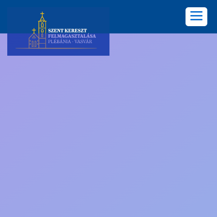
KEZDŐLAP
PLÉBÁNIA
HÍREK
KÖZÖSSÉGEK
LELKISÉG
KÉPGALÉRIA
KAPCSOLAT