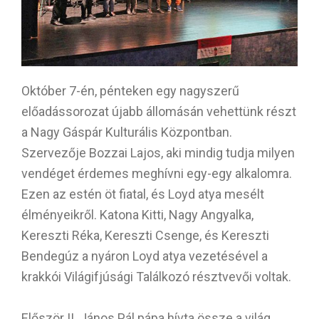
Október 7-én, pénteken egy nagyszerű
előadássorozat újabb állomásán vehettünk részt
a Nagy Gáspár Kulturális Központban.
Szervezője Bozzai Lajos, aki mindig tudja milyen
vendéget érdemes meghívni egy-egy alkalomra.
Ezen az estén öt fiatal, és Loyd atya mesélt
élményeikről. Katona Kitti, Nagy Angyalka,
Kereszti Réka, Kereszti Csenge, és Kereszti
Bendegúz a nyáron Loyd atya vezetésével a
krakkói Világifjúsági Találkozó résztvevői voltak.
Először II. János Pál pápa hívta össze a világ