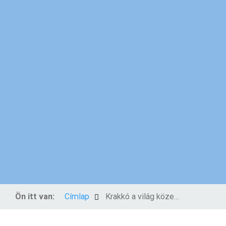
Ön itt van:
Címlap
Krakkó a világ közepe