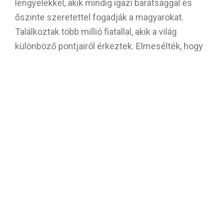
lengyelekkel, akik mindig igazi barátsággal és
őszinte szeretettel fogadják a magyarokat.
Találkoztak több millió fiatallal, akik a világ
különböző pontjairól érkeztek. Elmesélték, hogy
a virrasztás helyszínén több óra gyaloglás után
találtak magyarokat. Találkoztak a Szentatyával,
Ferenc pápával, aki fáradhatatlanul vett részt a
programokon. A legfontosabb pedig, hogy az
Egyház ezen darabkája találkozott a Fővel, Jézus
Krisztussal. Vele akkor találkozhatunk, amikor
egymást szeretjük, amikor
részt veszünk a szentmisén, és amikor
irgalmasan kezet nyújtunk a másiknak. Ezeket az
élményeket mind elmesélték nekünk az Ifjúsági
Csoport tagjai. Jézus nagy ereje mutatkozik
meg, amikor ennyi fiatalt egybegyűlik és közösen