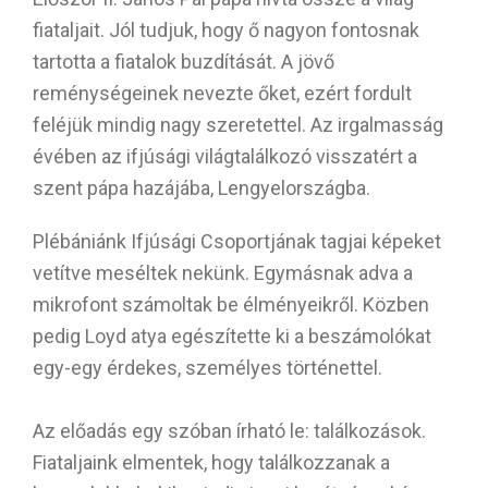
fiataljait. Jól tudjuk, hogy ő nagyon fontosnak
tartotta a fiatalok buzdítását. A jövő
reménységeinek nevezte őket, ezért fordult
feléjük mindig nagy szeretettel. Az irgalmasság
évében az ifjúsági világtalálkozó visszatért a
szent pápa hazájába, Lengyelországba.
Plébániánk Ifjúsági Csoportjának tagjai képeket
vetítve meséltek nekünk. Egymásnak adva a
mikrofont számoltak be élményeikről. Közben
pedig Loyd atya egészítette ki a beszámolókat
egy-egy érdekes, személyes történettel.
Az előadás egy szóban írható le: találkozások.
Fiataljaink elmentek, hogy találkozzanak a