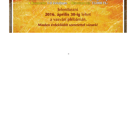
LEGFRISSEBB HÍREK
2026.08.02 – Évközi 18. vasárnap
02.08.2026
Nagyboldogasszony búcsú programja
25.07.2026
2026.07.26 – Évközi 17. vasárnap