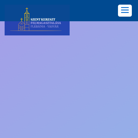
KEZDŐLAP
PLÉBÁNIA
HÍREK
KÖZÖSSÉGEK
LELKISÉG
KÉPGALÉRIA
KAPCSOLAT