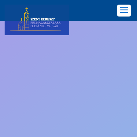
KEZDŐLAP
PLÉBÁNIA
HÍREK
KÖZÖSSÉGEK
LELKISÉG
KÉPGALÉRIA
KAPCSOLAT