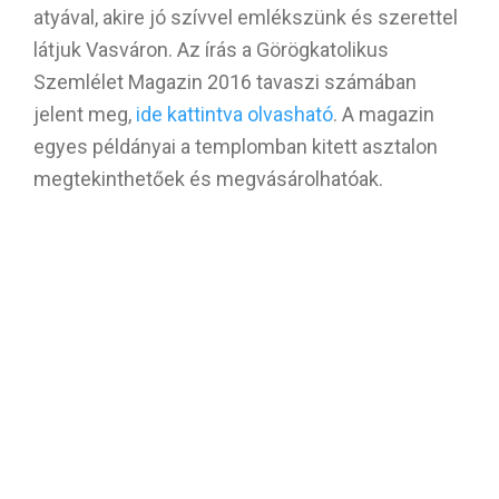
atyával, akire jó szívvel emlékszünk és szerettel
látjuk Vasváron. Az írás a Görögkatolikus
Szemlélet Magazin 2016 tavaszi számában
jelent meg,
ide kattintva olvasható
. A magazin
egyes példányai a templomban kitett asztalon
megtekinthetőek és megvásárolhatóak.
LEGFRISSEBB HÍREK
2026.08.02 – Évközi 18. vasárnap
02.08.2026
Nagyboldogasszony búcsú programja
25.07.2026