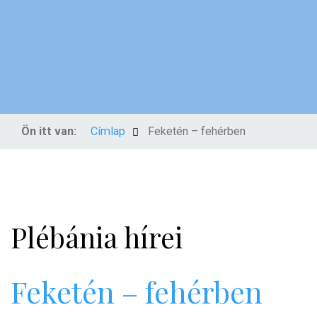
Ön itt van:
Címlap
Feketén – fehérben
Plébánia hírei
Feketén – fehérben