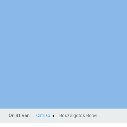
Ön itt van:
Címlap
Beszélgetés Benvin atyával