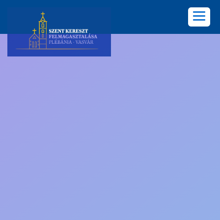
KEZDŐLAP
PLÉBÁNIA
HÍREK
KÖZÖSSÉGEK
LELKISÉG
KÉPGALÉRIA
KAPCSOLAT