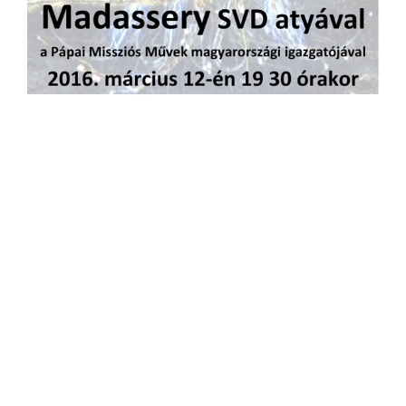
LEGFRISSEBB HÍREK
2026.08.02 – Évközi 18. vasárnap
02.08.2026
Nagyboldogasszony búcsú programja
25.07.2026
2026.07.26 – Évközi 17. vasárnap
25.07.2026