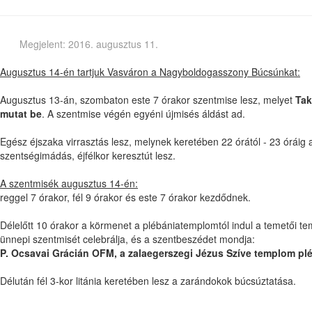
Megjelent: 2016. augusztus 11.
Augusztus 14-én tartjuk Vasváron a Nagyboldogasszony Búcsúnkat:
Augusztus 13-án, szombaton este 7 órakor szentmise lesz, melyet
Tak
mutat be
. A szentmise végén egyéni újmisés áldást ad.
Egész éjszaka virrasztás lesz, melynek keretében 22 órától - 23 óráig a
szentségimádás, éjfélkor keresztút lesz.
A szentmisék augusztus 14-én:
reggel 7 órakor, fél 9 órakor és este 7 órakor kezdődnek.
Délelőtt 10 órakor a körmenet a plébániatemplomtól indul a temetői te
ünnepi szentmisét celebrálja, és a szentbeszédet mondja:
P. Ocsavai Grácián OFM, a zalaegerszegi Jézus Szíve templom p
Délután fél 3-kor litánia keretében lesz a zarándokok búcsúztatása.