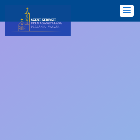
KEZDŐLAP
PLÉBÁNIA
HÍREK
KÖZÖSSÉGEK
LELKISÉG
KÉPGALÉRIA
KAPCSOLAT