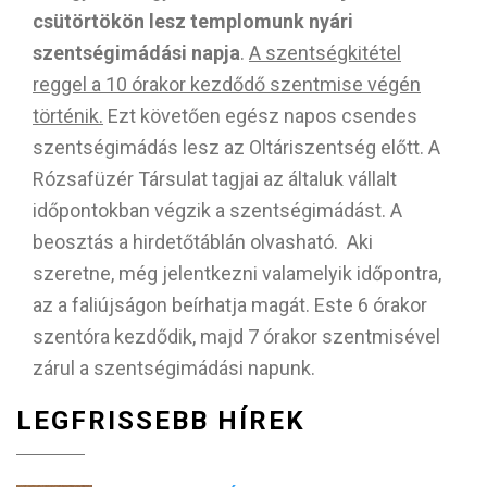
csütörtökön lesz templomunk nyári
szentségimádási napja
.
A szentségkitétel
reggel a 10 órakor kezdődő szentmise végén
történik.
Ezt követően egész napos csendes
szentségimádás lesz az Oltáriszentség előtt. A
Rózsafüzér Társulat tagjai az általuk vállalt
időpontokban végzik a szentségimádást. A
beosztás a hirdetőtáblán olvasható. Aki
szeretne, még jelentkezni valamelyik időpontra,
az a faliújságon beírhatja magát. Este 6 órakor
szentóra kezdődik, majd 7 órakor szentmisével
zárul a szentségimádási napunk.
LEGFRISSEBB HÍREK