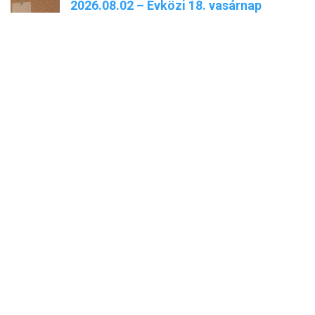
2026.08.02 – Évközi 18. vasárnap
02.08.2026
Nagyboldogasszony búcsú programja
25.07.2026
2026.07.26 – Évközi 17. vasárnap
25.07.2026
Domonkos Nyári Egyetem Vasváron
24.07.2026
Nagyboldogasszony búcsú 2026
20.07.2026