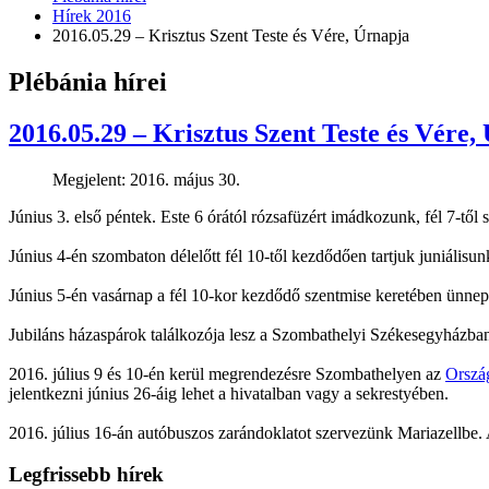
Hírek 2016
2016.05.29 – Krisztus Szent Teste és Vére, Úrnapja
Plébánia hírei
2016.05.29 – Krisztus Szent Teste és Vére,
Megjelent: 2016. május 30.
Június 3. első péntek. Este 6 órától rózsafüzért imádkozunk, fél 7-től 
Június 4-én szombaton délelőtt fél 10-től kezdődően tartjuk juniálisu
Június 5-én vasárnap a fél 10-kor kezdődő szentmise keretében ünnepl
Jubiláns házaspárok találkozója lesz a Szombathelyi Székesegyházban
2016. július 9 és 10-én kerül megrendezésre Szombathelyen az
Orszá
jelentkezni június 26-áig lehet a hivatalban vagy a sekrestyében.
2016. július 16-án autóbuszos zarándoklatot szervezünk Mariazellbe. Az
Legfrissebb hírek