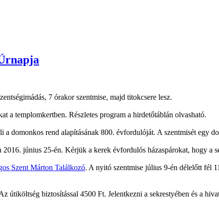
 Úrnapja
szentségimádás, 7 órakor szentmise, majd titokcsere lesz.
nkat a templomkertben. Részletes program a hirdetőtáblán olvasható.
i a domonkos rend alapításának 800. évfordulóját. A szentmisét egy do
 2016. június 25-én. Kérjük a kerek évfordulós házaspárokat, hogy a se
gos Szent Márton Találkozó
. A nyitó szentmise július 9-én délelőtt fél
 útiköltség biztosítással 4500 Ft. Jelentkezni a sekrestyében és a hiva