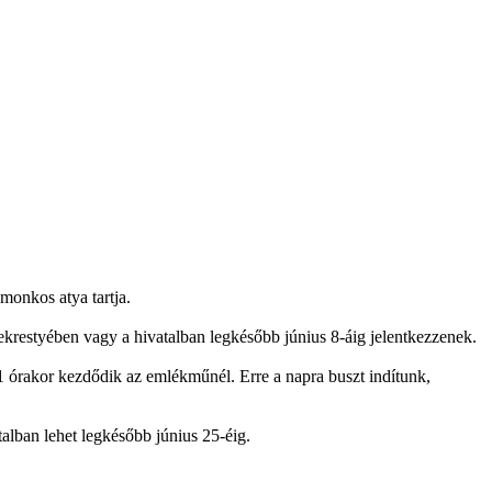
monkos atya tartja.
krestyében vagy a hivatalban legkésőbb június 8-áig jelentkezzenek.
 11 órakor kezdődik az emlékműnél. Erre a napra buszt indítunk,
talban lehet legkésőbb június 25-éig.