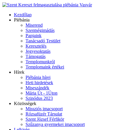
Kezdőlap
Plébánia
Miserend
Szentségimádás
Papjaink
Tanácsadó Testület
Keresztelés
Jegyesoktatás
Támogatás
Templomunkról
Templomaink értékei
Hírek
Plébánia hírei
Heti hirdetések
Miseszándék
Mária Út - 1Úton
Szinódus 2023
Közösségek
Missziós imacsoport
Rózsafüzér Társulat
Szent József Férfikör
Szűzanya gyermekei imacsoport
Lelkiség