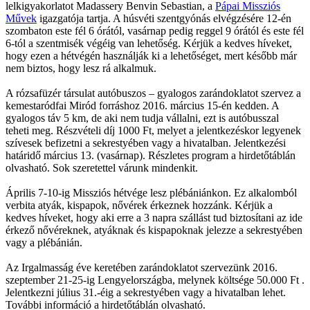
lelkigyakorlatot Madassery Benvin Sebastian, a
Pápai Missziós
Művek
igazgatója tartja. A húsvéti szentgyónás elvégzésére 12-én
szombaton este fél 6 órától, vasárnap pedig reggel 9 órától és este fél
6-tól a szentmisék végéig van lehetőség. Kérjük a kedves híveket,
hogy ezen a hétvégén használják ki a lehetőséget, mert később már
nem biztos, hogy lesz rá alkalmuk.
A rózsafüzér társulat autóbuszos – gyalogos zarándoklatot szervez a
kemestaródfai Miród forráshoz 2016. március 15-én kedden. A
gyalogos táv 5 km, de aki nem tudja vállalni, ezt is autóbusszal
teheti meg. Részvételi díj 1000 Ft, melyet a jelentkezéskor legyenek
szívesek befizetni a sekrestyében vagy a hivatalban. Jelentkezési
határidő március 13. (vasárnap). Részletes program a hirdetőtáblán
olvasható. Sok szeretettel várunk mindenkit.
Április 7-10-ig Missziós hétvége lesz plébániánkon. Ez alkalomból
verbita atyák, kispapok, nővérek érkeznek hozzánk. Kérjük a
kedves híveket, hogy aki erre a 3 napra szállást tud biztosítani az ide
érkező nővéreknek, atyáknak és kispapoknak jelezze a sekrestyében
vagy a plébánián.
Az Irgalmasság éve keretében zarándoklatot szervezünk 2016.
szeptember 21-25-ig Lengyelországba, melynek költsége 50.000 Ft .
Jelentkezni július 31.-éig a sekrestyében vagy a hivatalban lehet.
További információ a hirdetőtáblán olvasható.