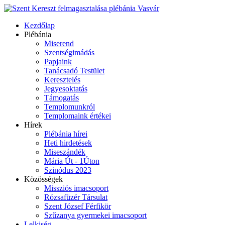
Kezdőlap
Plébánia
Miserend
Szentségimádás
Papjaink
Tanácsadó Testület
Keresztelés
Jegyesoktatás
Támogatás
Templomunkról
Templomaink értékei
Hírek
Plébánia hírei
Heti hirdetések
Miseszándék
Mária Út - 1Úton
Szinódus 2023
Közösségek
Missziós imacsoport
Rózsafüzér Társulat
Szent József Férfikör
Szűzanya gyermekei imacsoport
Lelkiség