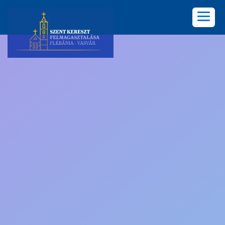
KEZDŐLAP
PLÉBÁNIA
HÍREK
KÖZÖSSÉGEK
LELKISÉG
KÉPGALÉRIA
KAPCSOLAT