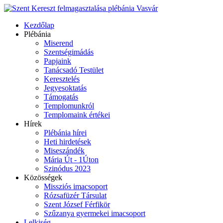
Kezdőlap
Plébánia
Miserend
Szentségimádás
Papjaink
Tanácsadó Testület
Keresztelés
Jegyesoktatás
Támogatás
Templomunkról
Templomaink értékei
Hírek
Plébánia hírei
Heti hirdetések
Miseszándék
Mária Út - 1Úton
Szinódus 2023
Közösségek
Missziós imacsoport
Rózsafüzér Társulat
Szent József Férfikör
Szűzanya gyermekei imacsoport
Lelkiség