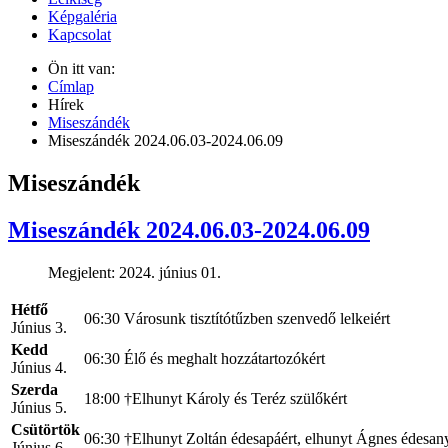
Képgaléria
Kapcsolat
Ön itt van:
Címlap
Hírek
Miseszándék
Miseszándék 2024.06.03-2024.06.09
Miseszándék
Miseszándék 2024.06.03-2024.06.09
Megjelent: 2024. június 01.
Hétfő
06:30
Városunk tisztítótűzben szenvedő lelkeiért
Június 3.
Kedd
06:30
Élő és meghalt hozzátartozókért
Június 4.
Szerda
18:00
†Elhunyt Károly és Teréz szülőkért
Június 5.
Csütörtök
06:30
†Elhunyt Zoltán édesapáért, elhunyt Ágnes édesanyá
Június 6.