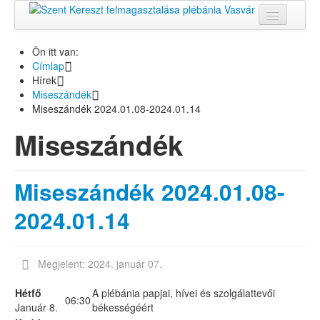
Kezdőlap
Ön itt van:
PLÉBÁNIA
Címlap
Hírek
HÍREK
Miseszándék
KÖZÖSSÉGEK
Miseszándék 2024.01.08-2024.01.14
Lelkiség
Miseszándék
Képgaléria
Kapcsolat
Miseszándék 2024.01.08-
2024.01.14
Megjelent: 2024. január 07.
Hétfő
A plébánia papjai, hívei és szolgálattevői
06:30
Január 8.
békességéért