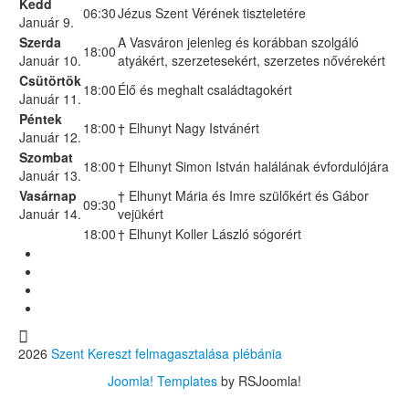
Kedd
06:30
Jézus Szent Vérének tiszteletére
Január 9.
Szerda
A Vasváron jelenleg és korábban szolgáló
18:00
Január 10.
atyákért, szerzetesekért, szerzetes nővérekért
Csütörtök
18:00
Élő és meghalt családtagokért
Január 11.
Péntek
18:00
† Elhunyt Nagy Istvánért
Január 12.
Szombat
18:00
† Elhunyt Simon István halálának évfordulójára
Január 13.
Vasárnap
† Elhunyt Mária és Imre szülőkért és Gábor
09:30
Január 14.
vejükért
18:00
† Elhunyt Koller László sógorért
2026
Szent Kereszt felmagasztalása plébánia
Joomla! Templates
by RSJoomla!