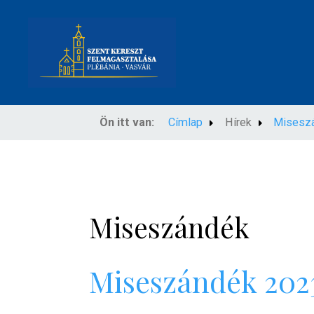
Ön itt van:
Címlap
Hírek
Misesz
Miseszándék
Miseszándék 2023