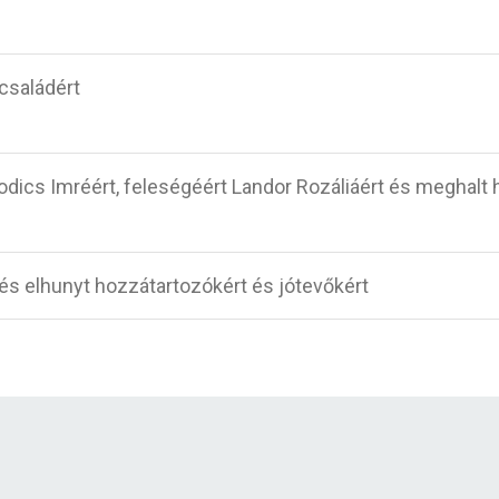
 családért
dics Imréért, feleségéért Landor Rozáliáért és meghalt 
 és elhunyt hozzátartozókért és jótevőkért