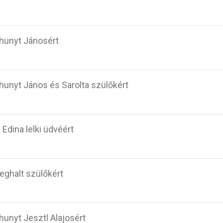
lhunyt Jánosért
lhunyt János és Sarolta szülőkért
 Edina lelki üdvéért
eghalt szülőkért
lhunyt Jesztl Alajosért