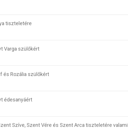
a tiszteletére
yt Varga szülőkért
f és Rozália szülőkért
yt édesanyáért
zent Szíve, Szent Vére és Szent Arca tiszteletére valami