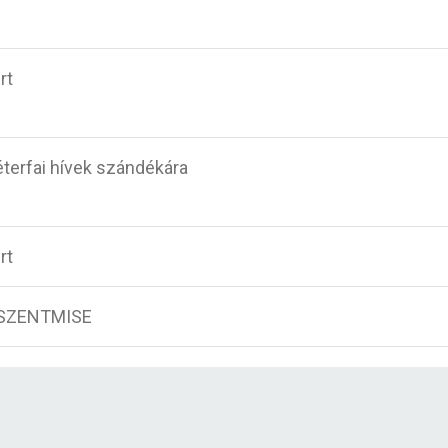
rt
terfai hívek szándékára
rt
SZENTMISE