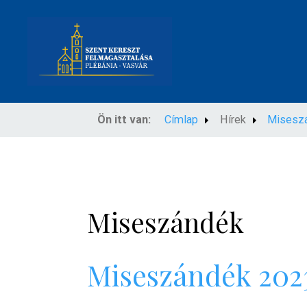
Ön itt van:
Címlap
Hírek
Misesz
Miseszándék
Miseszándék 202