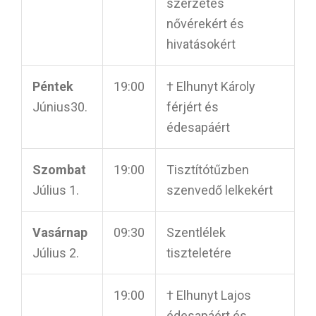
szerzetes
nővérekért és
hivatásokért
Péntek
19:00
† Elhunyt Károly
Június30.
férjért és
édesapáért
Szombat
19:00
Tisztítótűzben
Július 1.
szenvedő lelkekért
Vasárnap
09:30
Szentlélek
Július 2.
tiszteletére
19:00
† Elhunyt Lajos
édesapáért és