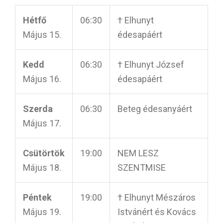
Hétfő
06:30
† Elhunyt
Május 15.
édesapáért
Kedd
06:30
† Elhunyt József
Május 16.
édesapáért
Szerda
06:30
Beteg édesanyáért
Május 17.
Csütörtök
19:00
NEM LESZ
Május 18.
SZENTMISE
Péntek
19:00
† Elhunyt Mészáros
Május 19.
Istvánért és Kovács