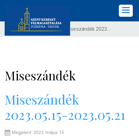
Ön itt van:
Címlap
Miseszándék 2023.05.15-2023.05.21
KEZDŐLAP
PLÉBÁNIA
HÍREK
Miseszándék
KÖZÖSSÉGEK
LELKISÉG
Miseszándék
2023.05.15-2023.05.21
KÉPGALÉRIA
KAPCSOLAT
Megjelent: 2023. május 15.