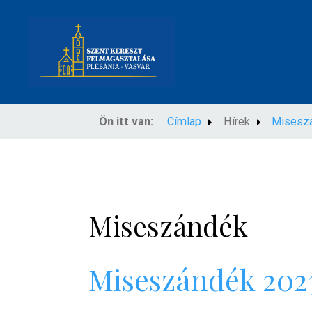
Ön itt van:
Címlap
Hírek
Misesz
Miseszándék
Miseszándék 2023