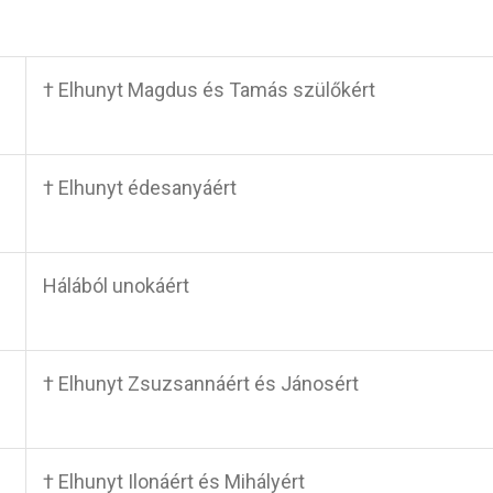
† Elhunyt Magdus és Tamás szülőkért
† Elhunyt édesanyáért
Hálából unokáért
† Elhunyt Zsuzsannáért és Jánosért
† Elhunyt Ilonáért és Mihályért