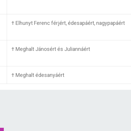
† Elhunyt Ferenc férjért, édesapáért, nagypapáért
† Meghalt Jánosért és Juliannáért
† Meghalt édesanyáért