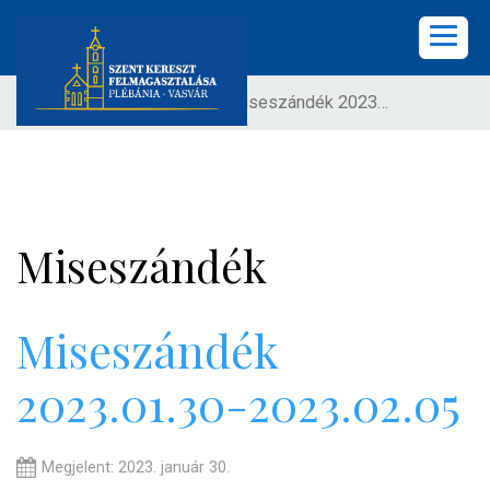
Ön itt van:
Címlap
Miseszándék 2023.01.30-2023.02.05
KEZDŐLAP
PLÉBÁNIA
HÍREK
Miseszándék
KÖZÖSSÉGEK
LELKISÉG
Miseszándék
2023.01.30-2023.02.05
KÉPGALÉRIA
KAPCSOLAT
Megjelent: 2023. január 30.