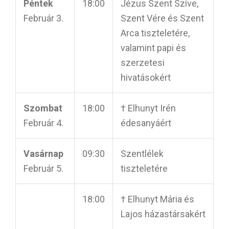
Péntek
18:00
Jézus Szent Szíve,
Február 3.
Szent Vére és Szent
Arca tiszteletére,
valamint papi és
szerzetesi
hivatásokért
Szombat
18:00
† Elhunyt Irén
Február 4.
édesanyáért
Vasárnap
09:30
Szentlélek
Február 5.
tiszteletére
18:00
† Elhunyt Mária és
Lajos házastársakért