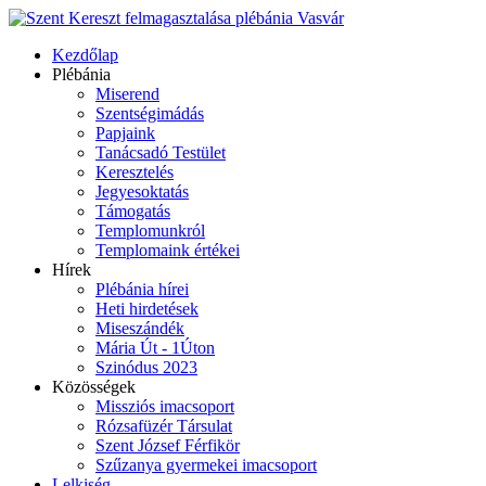
Kezdőlap
Plébánia
Miserend
Szentségimádás
Papjaink
Tanácsadó Testület
Keresztelés
Jegyesoktatás
Támogatás
Templomunkról
Templomaink értékei
Hírek
Plébánia hírei
Heti hirdetések
Miseszándék
Mária Út - 1Úton
Szinódus 2023
Közösségek
Missziós imacsoport
Rózsafüzér Társulat
Szent József Férfikör
Szűzanya gyermekei imacsoport
Lelkiség