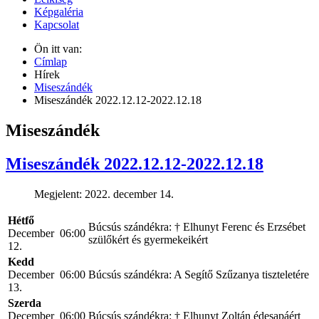
Képgaléria
Kapcsolat
Ön itt van:
Címlap
Hírek
Miseszándék
Miseszándék 2022.12.12-2022.12.18
Miseszándék
Miseszándék 2022.12.12-2022.12.18
Megjelent: 2022. december 14.
Hétfő
Búcsús szándékra: † Elhunyt Ferenc és Erzsébet
December
06:00
szülőkért és gyermekeikért
12.
Kedd
December
06:00
Búcsús szándékra: A Segítő Szűzanya tiszteletére
13.
Szerda
December
06:00
Búcsús szándékra: † Elhunyt Zoltán édesapáért