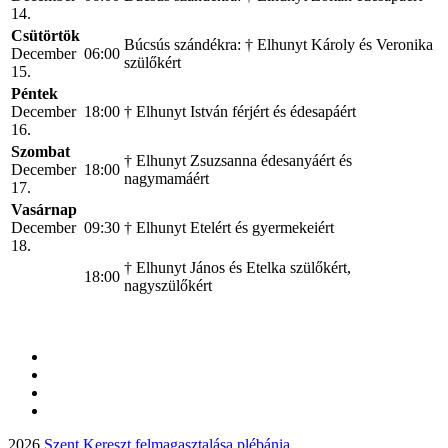
14.
Csütörtök
Búcsús szándékra: † Elhunyt Károly és Veronika
December
06:00
szülőkért
15.
Péntek
December
18:00
† Elhunyt István férjért és édesapáért
16.
Szombat
† Elhunyt Zsuzsanna édesanyáért és
December
18:00
nagymamáért
17.
Vasárnap
December
09:30
† Elhunyt Etelért és gyermekeiért
18.
† Elhunyt János és Etelka szülőkért,
18:00
nagyszülőkért
2026
Szent Kereszt felmagasztalása plébánia