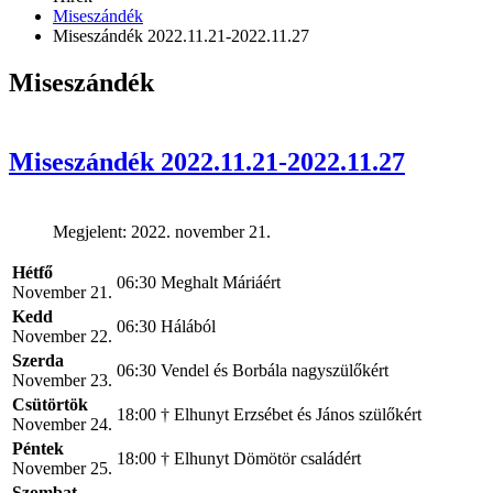
Miseszándék
Miseszándék 2022.11.21-2022.11.27
Miseszándék
Miseszándék 2022.11.21-2022.11.27
Megjelent: 2022. november 21.
Hétfő
06:30
Meghalt Máriáért
November 21.
Kedd
06:30
Hálából
November 22.
Szerda
06:30
Vendel és Borbála nagyszülőkért
November 23.
Csütörtök
18:00
† Elhunyt Erzsébet és János szülőkért
November 24.
Péntek
18:00
† Elhunyt Dömötör családért
November 25.
Szombat