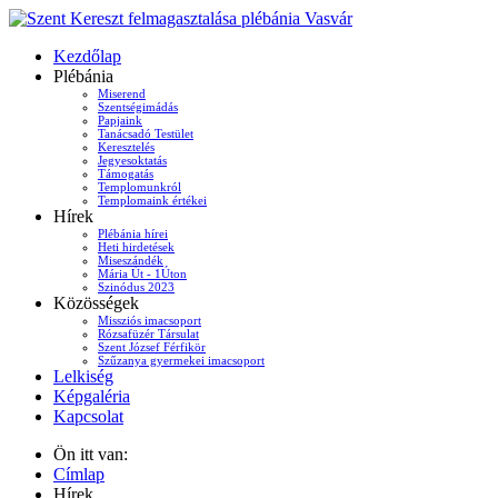
Kezdőlap
Plébánia
Miserend
Szentségimádás
Papjaink
Tanácsadó Testület
Keresztelés
Jegyesoktatás
Támogatás
Templomunkról
Templomaink értékei
Hírek
Plébánia hírei
Heti hirdetések
Miseszándék
Mária Út - 1Úton
Szinódus 2023
Közösségek
Missziós imacsoport
Rózsafüzér Társulat
Szent József Férfikör
Szűzanya gyermekei imacsoport
Lelkiség
Képgaléria
Kapcsolat
Ön itt van:
Címlap
Hírek