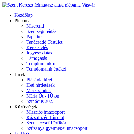
Kezdőlap
Plébánia
Miserend
Szentségimádás
Papjaink
Tanácsadó Testület
Keresztelés
Jegyesoktatás
Támogatás
Templomunkról
Templomaink értékei
Hírek
Plébánia hírei
Heti hirdetések
Miseszándék
Mária Út - 1Úton
Szinódus 2023
Közösségek
Missziós imacsoport
Rózsafüzér Társulat
Szent József Férfikör
Szűzanya gyermekei imacsoport
Lelkiség