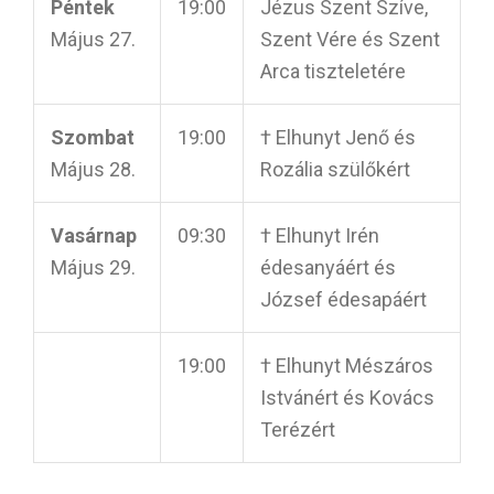
Péntek
19:00
Jézus Szent Szíve,
Május 27.
Szent Vére és Szent
Arca tiszteletére
Szombat
19:00
† Elhunyt Jenő és
Május 28.
Rozália szülőkért
Vasárnap
09:30
† Elhunyt Irén
Május 29.
édesanyáért és
József édesapáért
19:00
† Elhunyt Mészáros
Istvánért és Kovács
Terézért