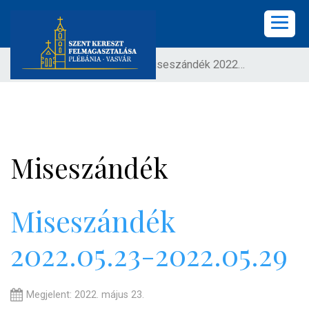
Ön itt van:
Címlap
Miseszándék 2022.05.23-2022.05.29
KEZDŐLAP
PLÉBÁNIA
HÍREK
Miseszándék
KÖZÖSSÉGEK
LELKISÉG
Miseszándék
2022.05.23-2022.05.29
KÉPGALÉRIA
KAPCSOLAT
Megjelent: 2022. május 23.