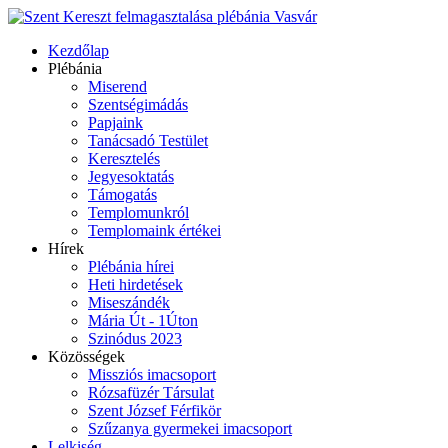
Kezdőlap
Plébánia
Miserend
Szentségimádás
Papjaink
Tanácsadó Testület
Keresztelés
Jegyesoktatás
Támogatás
Templomunkról
Templomaink értékei
Hírek
Plébánia hírei
Heti hirdetések
Miseszándék
Mária Út - 1Úton
Szinódus 2023
Közösségek
Missziós imacsoport
Rózsafüzér Társulat
Szent József Férfikör
Szűzanya gyermekei imacsoport
Lelkiség