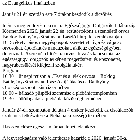
az Evangélikus Imaházban.
Január 21-én szerdán este 7 órakor kezdődik a dicsőítés.
Idén is megrendezésre kerül az Egészségügyi Dolgozók Találkozója
Körmenden 2026. január 22-én, (csütörtökön) a szentéletű orvos
Boldog Batthyány-Strattmann László liturgikus emléknapján.
Dr. Székely János megyéspüspök szeretettel hívja és várja az
orvosokat, ápolókat és mindazokat, akik az egészségügyben
dolgoznak. Szeretné a hit és az orvosi hivatás kapcsolatát az
egészségügyi dolgozók lelkében megerősíteni és köszönetét,
nagyrabecsülését kifejezni szolgálatukért.
Program:
16.30 – ünnepi műsor, a „Test és a lélek orvosa – Boldog
Batthyány-Strattmann László díj” átadása a Batthyány
Örökségközpont színháztermében
18.00 – hálaadó püspöki szentmise a plébániatemplomban
19.30 – állófogadás a plébánia közösségi termében
Január 24-én szombaton délután 4 órakor kezdődik az elsőáldozók
szüleinek felkészítése a Plébánia közösségi termében.
Házszentelésre egész januárban lehet jelentkezni.
A jegyesoktatásra való jelentkezés határideje 2026. január 30-a.