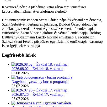
Következő héten a plébániahivatal zárva tart, temetéssel
kapcsolatban Elmer atya telefonon elérhető.
Heti ünnepeink: kedden Szent Fábián pápa és vértanú emléknapja,
Szent Sebestyén vértanú emléknapja, Boldog Özséb áldozópap
emléknapja, szerdán Szent Ágnes szűz és vértanú emléknapja,
csütörtökön Szent Vince diakónus és vértanú emléknapja, Boldog
Batthyány-Strattmann László hitvalló emléknapja, szombaton
Szalézi Szent Ferenc püspök és egyháztanító emléknapja, vasárnap
Isten Igéjének vasárnapja
Legfrissebb hírek
2026.08.02 – Évközi 18. vasárnap
02.08.2026
Nagyboldogasszony búcsú programja
25.07.2026
2026.07.26 – Évközi 17. vasárnap
25.07.2026