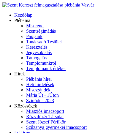
Kezdőlap
Plébánia
Miserend
Szentségimádás
Papjaink
Tanácsadó Testület
Keresztelés
Jegyesoktatás
Támogatás
Templomunkról
Templomaink értékei
Hírek
Plébánia hírei
Heti hirdetések
Miseszándék
Mária Út - 1Úton
Szinódus 2023
Közösségek
Missziós imacsoport
Rózsafüzér Társulat
Szent József Férfikör
Szűzanya gyermekei imacsoport
Lelkiség