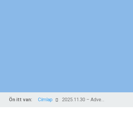
Ön itt van:
Címlap
2025.11.30 – Advent 1. vasárnapja