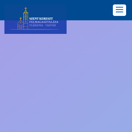
KEZDŐLAP
PLÉBÁNIA
HÍREK
KÖZÖSSÉGEK
LELKISÉG
KÉPGALÉRIA
KAPCSOLAT