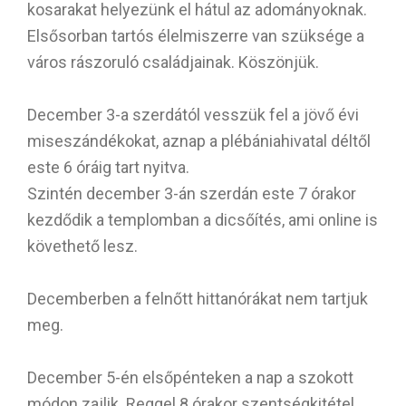
kosarakat helyezünk el hátul az adományoknak.
Elsősorban tartós élelmiszerre van szüksége a
város rászoruló családjainak. Köszönjük.
December 3-a szerdától vesszük fel a jövő évi
miseszándékokat, aznap a plébániahivatal déltől
este 6 óráig tart nyitva.
Szintén december 3-án szerdán este 7 órakor
kezdődik a templomban a dicsőítés, ami online is
követhető lesz.
Decemberben a felnőtt hittanórákat nem tartjuk
meg.
December 5-én elsőpénteken a nap a szokott
módon zajlik. Reggel 8 órakor szentségkitétel,