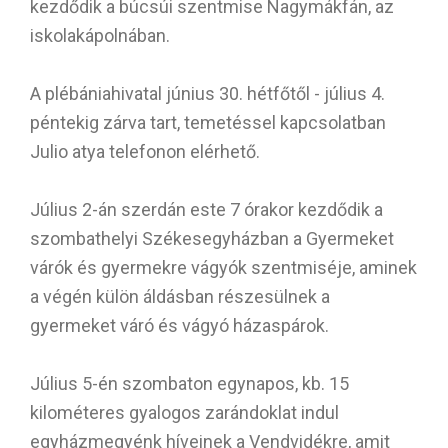
kezdődik a búcsúi szentmise Nagymákfán, az
iskolakápolnában.
A plébániahivatal június 30. hétfőtől - július 4.
péntekig zárva tart, temetéssel kapcsolatban
Julio atya telefonon elérhető.
Július 2-án szerdán este 7 órakor kezdődik a
szombathelyi Székesegyházban a Gyermeket
várók és gyermekre vágyók szentmiséje, aminek
a végén külön áldásban részesülnek a
gyermeket váró és vágyó házaspárok.
Július 5-én szombaton egynapos, kb. 15
kilométeres gyalogos zarándoklat indul
egyházmegyénk híveinek a Vendvidékre, amit