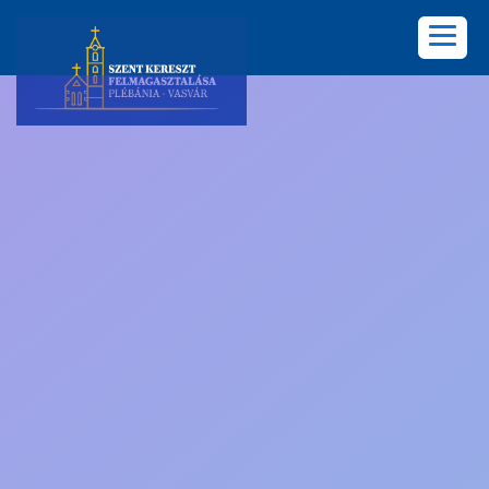
KEZDŐLAP
PLÉBÁNIA
HÍREK
KÖZÖSSÉGEK
LELKISÉG
KÉPGALÉRIA
KAPCSOLAT