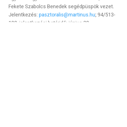
Fekete Szabolcs Benedek segédpüspök vezet.
Jelentkezés:
pasztoralis@martinus.hu
; 94/513-
198, jelentkezési határidő: június 30.
Július 6-7-én lesz a plébánia nyári zarándoklata,
az úticél Győr és Budapest. Hozzájárulás 42.000
Ft, ami tartalmazza az útiköltséget, a szállást,
három étkezést, a belépőjegyek árát és az
utasbiztosítást. Jelentkezni az összeg
befizetésével a plébániahivatalban lehet.
Július 14-18. között rendezzük meg az idei,
plébániai napközis hittantáborunkat.
Hozzájárulás 20.000 Ft. Jelentkezni az összeg
befizetésével július 1-jéig lehet a