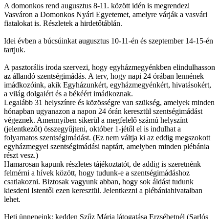
A domonkos rend augusztus 8-11. között idén is megrendezi
Vasváron a Domonkos Nyári Egyetemet, amelyre várják a vasvári
fiatalokat is. Részletek a hirdetőtáblán.
Idei évben a búcsúinkat augusztus 10-11-én és szeptember 14-15-én
tartjuk.
A pasztorális iroda szervezi, hogy egyházmegyénkben elindulhasson
az állandó szentségimádás. A terv, hogy napi 24 órában lennének
imádkozóink, akik Egyházunkért, egyházmegyénkért, hivatásokért,
a világ dolgaiért és a békéért imádkoznak.
Legalább 31 helyszínre és közösségre van szükség, amelyek minden
hónapban ugyanazon a napon 24 órán keresztül szentségimádást
végeznek. Amennyiben sikerül a megfelelő számú helyszínt
(jelentkezőt) összegyűjteni, október 1-jétől el is indulhat a
folyamatos szentségimádást. (Ez nem váltja ki az eddig megszokott
egyházmegyei szentségimádási naptárt, amelyben minden plébánia
részt vesz.)
Hamarosan kapunk részletes tájékoztatót, de addig is szeretnénk
felmérni a hívek között, hogy tudunk-e a szentségimádáshoz
csatlakozni. Biztosak vagyunk abban, hogy sok áldást tudunk
kiesdeni Istentől ezen keresztül. Jelentkezni a plébániahivatalban
lehet.
Heti ünnepeink: kedden Szűz Mária látogatása Erzsébetnél (Sarlós