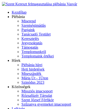
Kezdőlap
Plébánia
Miserend
Szentségimádás
Papjaink
Tanácsadó Testület
Keresztelés
Jegyesoktatás
Támogatás
Templomunkról
Templomaink értékei
Hírek
Plébánia hírei
Heti hirdetések
Miseszándék
Mária Út - 1Úton
Szinódus 2023
Közösségek
Missziós imacsoport
Rózsafüzér Társulat
Szent József Férfikör
Szűzanya gyermekei imacsoport
Lelkiség