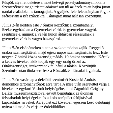
Püspök atya rendeletére a most hétvégi perselyadományainkkal a
Szentszéknek meghirdetett adakozáson túl az árvíz miatt bajba jutott
nardai családokat is támogatjuk. A gyűjtést fele-fele arányban fogjuk
szétosztani a két szándékra. Támogatásukat hálásan köszönjük.
Július 2-án kedden este 7 órakor kezdődik a szombathelyi
Székesegyházban a Gyermeket várók és gyermekre vágyók
szentmiséje, aminek a végén külön áldásban részesülnek a
gyermeket váró és vágyó házaspárok.
Július 5-én elsőpénteken a nap a szokott módon zajlik. Reggel 8
órakor szentségkitétel, majd egész napos szentségimádás lesz. Este
negyed 7 órától közös szentségimádás, 19 órakor szentmise. Kérjük
a kedves híveket, akik tudják egy-egy óráig őrizni az
Oltáriszentséget, iratkozzanak fel hátul a táblán. Köszönjük.
Szentmise után titokcsere lesz a Rózsafüzér Társulat tagjainak.
Július 7-én vasárnap a délelőtti szentmisét Kostecki András
domonkos tartományfőnök atya tartja.A mise után szeretettel várja a
híveket az egykori Vasbolt helyiségébe, ahol Zágorhidi Czigány
Balázs múzeumigazgatóval együtt bemutatják az újonnan
felszabadult helyiségeket és a kolostorépület felújításával
kapcsolatos terveket. Az épület ezt követően egészen késő délutánig
nyitva áll majd és várja az érdeklődőket.