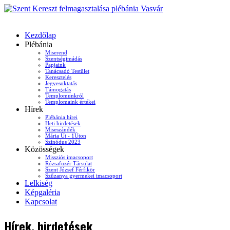
Kezdőlap
Plébánia
Miserend
Szentségimádás
Papjaink
Tanácsadó Testület
Keresztelés
Jegyesoktatás
Támogatás
Templomunkról
Templomaink értékei
Hírek
Plébánia hírei
Heti hirdetések
Miseszándék
Mária Út - 1Úton
Szinódus 2023
Közösségek
Missziós imacsoport
Rózsafüzér Társulat
Szent József Férfikör
Szűzanya gyermekei imacsoport
Lelkiség
Képgaléria
Kapcsolat
Hírek, hirdetések