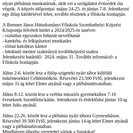
olyan plébániai munkatársak, akik ezt a szolgálatot évtizedek óta
végzik. A képzés időpontjai: május 24-25. és június 7-8. Jelentkezni
egy űrlap kitöltésével lehet, további részletek a főiskola honlapján.
A Brenner János Hittudományi Főiskola Szombathelyi Képzési
Központja felvételt hirdet a 2024/2025-ös tanévre:
- osztatlan egyszakos hittanár-nevelőtanár
- katekéta- és lelkipásztori munkatárs
- római katolikus kántor
- hitoktató mentor szakirányú továbbképzési szakra
Jelentkezési határidő: 2024. május 31. További információ: a
Főiskola honlapján.
Július 2-6. között lesz a fülöp-szigeteki nyári tábor külföldi
önkéntesekkel Celldömölkön. Részvétel 23.500 Ft/fő, jelentkezni
május 31-ig lehet Elmer atyánál vagy a plébániahivatalban.
Július 8-12. között lesz a verbita missziós gyermektábor 7-16
éveseknek Szentlőrinckátán. Jelentkezni és érdeklődni június 10-ig
lehet Julio atyánál.
Július 22-26. között lesz a plébánia nyári tábora Gyenesdiáson.
Részvétel 39.500 Ft/fő, jelentkezni június 14-ig lehet Elmer atyánál
vagy a plébániahivatalban.
Mindhárom táborba szeretettel várjuk a fiatalokat!