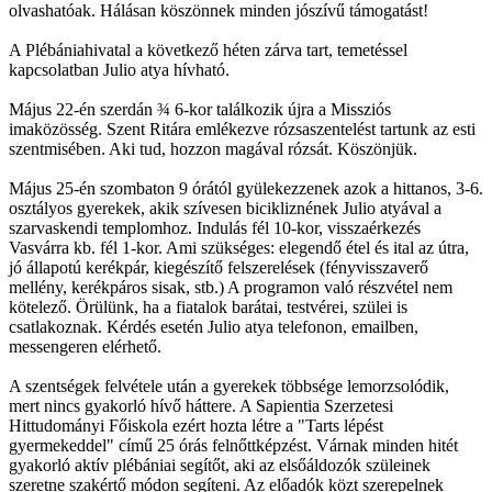
olvashatóak. Hálásan köszönnek minden jószívű támogatást!
A Plébániahivatal a következő héten zárva tart, temetéssel
kapcsolatban Julio atya hívható.
Május 22-én szerdán ¾ 6-kor találkozik újra a Missziós
imaközösség. Szent Ritára emlékezve rózsaszentelést tartunk az esti
szentmisében. Aki tud, hozzon magával rózsát. Köszönjük.
Május 25-én szombaton 9 órától gyülekezzenek azok a hittanos, 3-6.
osztályos gyerekek, akik szívesen bicikliznének Julio atyával a
szarvaskendi templomhoz. Indulás fél 10-kor, visszaérkezés
Vasvárra kb. fél 1-kor. Ami szükséges: elegendő étel és ital az útra,
jó állapotú kerékpár, kiegészítő felszerelések (fényvisszaverő
mellény, kerékpáros sisak, stb.) A programon való részvétel nem
kötelező. Örülünk, ha a fiatalok barátai, testvérei, szülei is
csatlakoznak. Kérdés esetén Julio atya telefonon, emailben,
messengeren elérhető.
A szentségek felvétele után a gyerekek többsége lemorzsolódik,
mert nincs gyakorló hívő háttere. A Sapientia Szerzetesi
Hittudományi Főiskola ezért hozta létre a "Tarts lépést
gyermekeddel" című 25 órás felnőttképzést. Várnak minden hitét
gyakorló aktív plébániai segítőt, aki az elsőáldozók szüleinek
szeretne szakértő módon segíteni. Az előadók közt szerepelnek