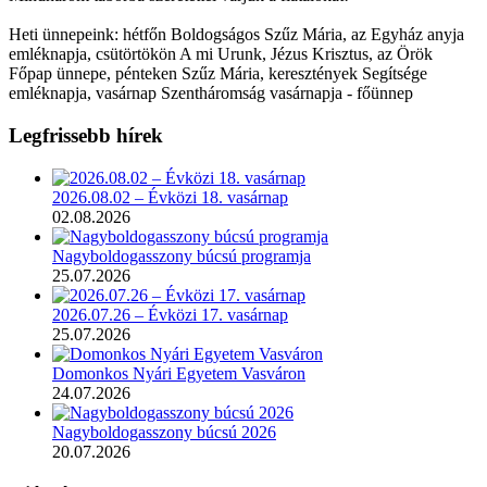
Heti ünnepeink: hétfőn Boldogságos Szűz Mária, az Egyház anyja
emléknapja, csütörtökön A mi Urunk, Jézus Krisztus, az Örök
Főpap ünnepe, pénteken Szűz Mária, keresztények Segítsége
emléknapja, vasárnap Szentháromság vasárnapja - főünnep
Legfrissebb hírek
2026.08.02 – Évközi 18. vasárnap
02.08.2026
Nagyboldogasszony búcsú programja
25.07.2026
2026.07.26 – Évközi 17. vasárnap
25.07.2026
Domonkos Nyári Egyetem Vasváron
24.07.2026
Nagyboldogasszony búcsú 2026
20.07.2026