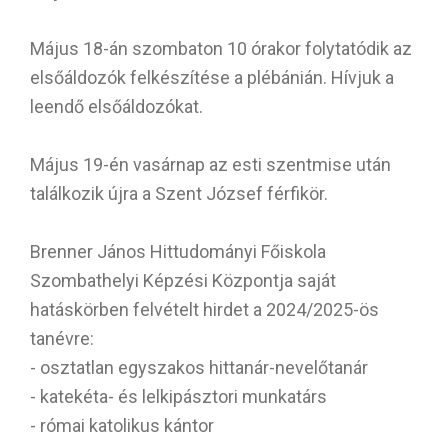
Május 18-án szombaton 10 órakor folytatódik az
elsőáldozók felkészítése a plébánián. Hívjuk a
leendő elsőáldozókat.
Május 19-én vasárnap az esti szentmise után
találkozik újra a Szent József férfikör.
Brenner János Hittudományi Főiskola
Szombathelyi Képzési Központja saját
hatáskörben felvételt hirdet a 2024/2025-ös
tanévre:
- osztatlan egyszakos hittanár-nevelőtanár
- katekéta- és lelkipásztori munkatárs
- római katolikus kántor