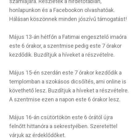
számlájára. Részletek a hirdetőtáblán,
honlapunkon és a Facebookon olvashatóak.
Hálásan köszönnek minden jószívű támogatást!
Május 13-án hétfőn a Fatimai engesztelő imaóra
este 6 órakor, a szentmise pedig este 7 órakor
kezdődik. Buzdítjuk a híveket a részvételre.
Május 15-én szerdán este 7 órakor kezdődik a
templomban a szokásos dicsőítés, ami online is
követhető lesz. Buzdítjuk a híveket a részvételre.
A szentmise ezen a napon este 6 órakor lesz.
Május 16-án csütörtökön este 6 órától újra
felnőtt hittanóra a sekrestyében. Szeretettel
várjuk az érdeklődőket.