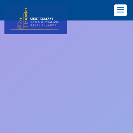
KEZDŐLAP
PLÉBÁNIA
HÍREK
KÖZÖSSÉGEK
LELKISÉG
KÉPGALÉRIA
KAPCSOLAT