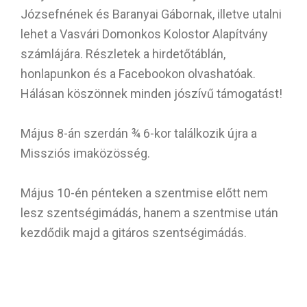
Józsefnének és Baranyai Gábornak, illetve utalni
lehet a Vasvári Domonkos Kolostor Alapítvány
számlájára. Részletek a hirdetőtáblán,
honlapunkon és a Facebookon olvashatóak.
Hálásan köszönnek minden jószívű támogatást!
Május 8-án szerdán ¾ 6-kor találkozik újra a
Missziós imaközösség.
Május 10-én pénteken a szentmise előtt nem
lesz szentségimádás, hanem a szentmise után
kezdődik majd a gitáros szentségimádás.
Május 11-én szombaton gitáros lesz a
szentmise. Buzdítjuk a híveket a részvételre.