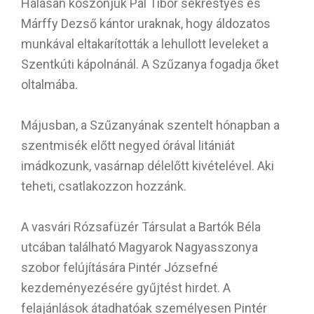
Hálásan köszönjük Pál Tibor sekrestyés és
Márffy Dezső kántor uraknak, hogy áldozatos
munkával eltakarították a lehullott leveleket a
Szentkúti kápolnánál. A Szűzanya fogadja őket
oltalmába.
Májusban, a Szűzanyának szentelt hónapban a
szentmisék előtt negyed órával litániát
imádkozunk, vasárnap délelőtt kivételével. Aki
teheti, csatlakozzon hozzánk.
A vasvári Rózsafüzér Társulat a Bartók Béla
utcában található Magyarok Nagyasszonya
szobor felújítására Pintér Józsefné
kezdeményezésére gyűjtést hirdet. A
felajánlások átadhatóak személyesen Pintér