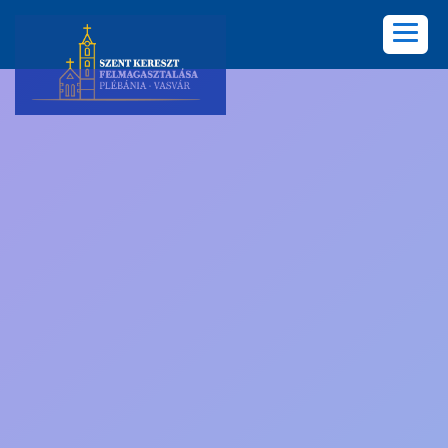
KEZDŐLAP
PLÉBÁNIA
HÍREK
KÖZÖSSÉGEK
LELKISÉG
KÉPGALÉRIA
KAPCSOLAT