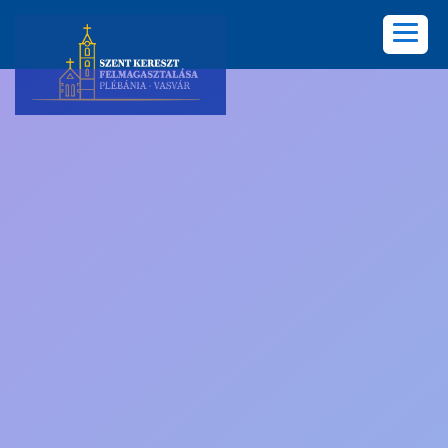
KEZDŐLAP
PLÉBÁNIA
HÍREK
KÖZÖSSÉGEK
LELKISÉG
KÉPGALÉRIA
KAPCSOLAT