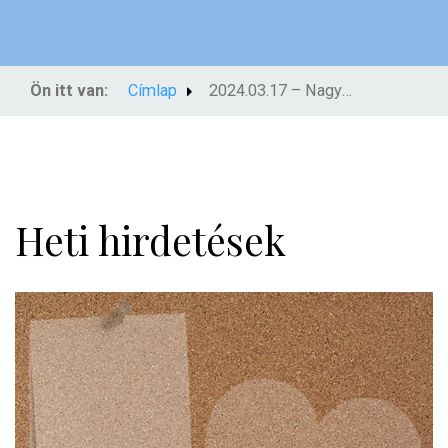
Ön itt van:
Címlap
2024.03.17 – Nagyböjt 5. vasárnapja
Heti hirdetések