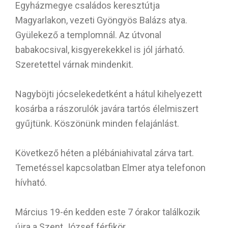
Egyházmegye családos keresztútja
Magyarlakon, vezeti Gyöngyös Balázs atya.
Gyülekező a templomnál. Az útvonal
babakocsival, kisgyerekekkel is jól járható.
Szeretettel várnak mindenkit.
Nagyböjti jócselekedetként a hátul kihelyezett
kosárba a rászorulók javára tartós élelmiszert
gyűjtünk. Köszönünk minden felajánlást.
Következő héten a plébániahivatal zárva tart.
Temetéssel kapcsolatban Elmer atya telefonon
hívható.
Március 19-én kedden este 7 órakor találkozik
újra a Szent József férfikör.