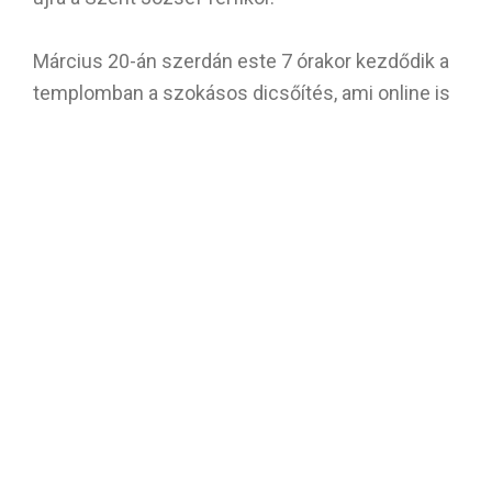
Március 20-án szerdán este 7 órakor kezdődik a
templomban a szokásos dicsőítés, ami online is
követhető lesz. Buzdítjuk a híveket a részvételre.
Március 21-én csütörtökön az esti szentmise
után felnőtt hittanórán vehetünk részt Julio
atyával. Szeretettel várjuk az érdeklődőket.
Március 22-én pénteken negyed 6-tól a
keresztúti ájtatosságot az Egyházközségi
képviselőtestület tagjai vezetik majd.
Március 23-én szombaton délután fél 4-kor
folytatjuk az elsőáldozók szüleinek